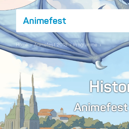
Animefest
Home
›
Animefest 2018
›
Programme
›
Histo
Animefes