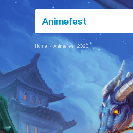
Animefest
Home
›
Animefest 2023
›