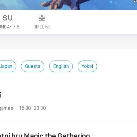
SU
NDAY 7. 5.
TIMELINE
Japan
Guests
English
Yokai
í
 games · 16:00–23:30
tní hry Magic the Gathering