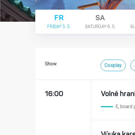
FR
SA
FRIDAY 5. 5.
SATURDAY 6. 5.
SU
Show
Cosplay
16:00
Volné hran
E, board
Výuka kare