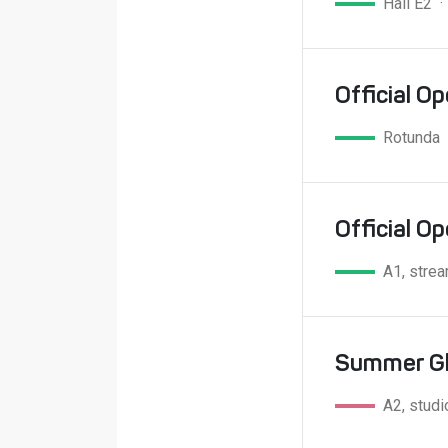
Hall E2 
Official O
Rotunda 
Official O
A1, stre
Summer G
A2, stud