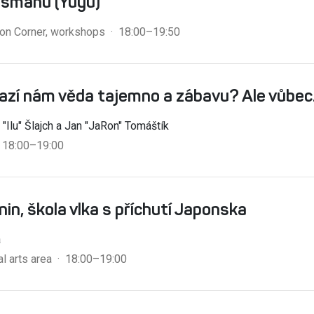
ismanů (Yuyu)
ion Corner, workshops · 18:00–19:50
azí nám věda tajemno a zábavu? Ale vůbec
 "Ilu" Šlajch a Jan "JaRon" Tomáštík
· 18:00–19:00
nin, škola vlka s příchutí Japonska
a
al arts area · 18:00–19:00