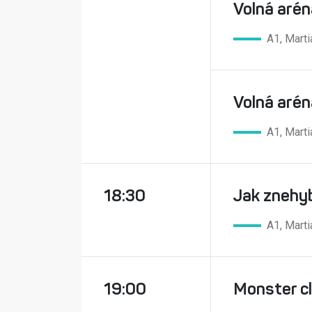
Volná arén
A1, Marti
Volná aréna
A1, Marti
18:30
Jak znehyb
A1, Marti
19:00
Monster c