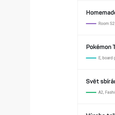
Homemade
Room S2
Pokémon 
E, board
Svět sbírá
A2, Fashi