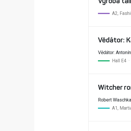
Výroba tal
A2, Fash
Vědátor: K
Vědátor: Antonín
Hall E4 
Witcher ro
Robert Waschk
A1, Marti