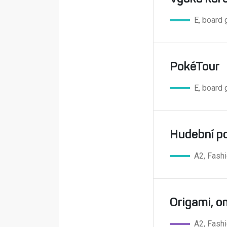
E, board
PokéTour
E, board
Hudební po
A2, Fashi
Origami, o
A2, Fash