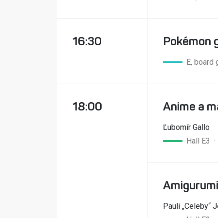
16:30
Pokémon 
E, board
18:00
Anime a ma
Ľubomír Gallo
Hall E3 
Amigurumi
Pauli „Celeby“ J