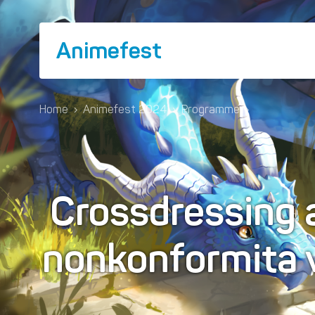
Animefest
Home
›
Animefest 2024
›
Programme
›
Crossdressing 
nonkonformita v