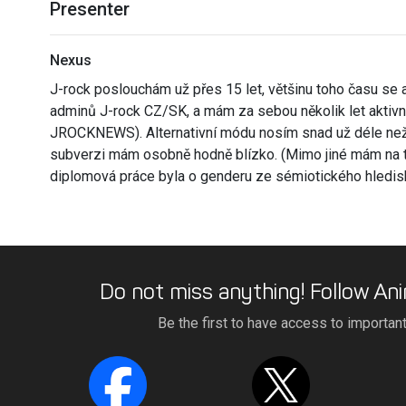
Presenter
Nexus
J-rock poslouchám už přes 15 let, většinu toho času se 
adminů J-rock CZ/SK, a mám za sebou několik let aktivní
JROCKNEWS). Alternativní módu nosím snad už déle než
subverzi mám osobně hodně blízko. (Mimo jiné mám na to
diplomová práce byla o genderu ze sémiotického hledis
Do not miss anything! Follow Ani
Be the first to have access to importan