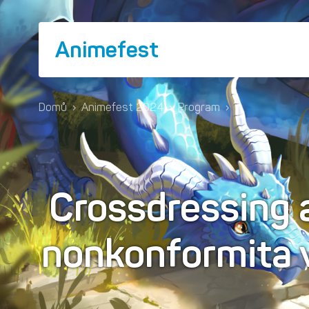
Animefest
Domů
›
Animefest 2024
›
Program
›
Crossdressing 
nonkonformita v