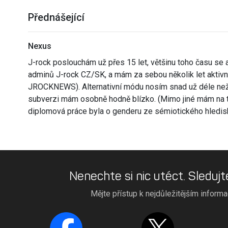
Přednášející
Nexus
J-rock poslouchám už přes 15 let, většinu toho času se 
adminů J-rock CZ/SK, a mám za sebou několik let aktivní
JROCKNEWS). Alternativní módu nosím snad už déle než
subverzi mám osobně hodně blízko. (Mimo jiné mám na to
diplomová práce byla o genderu ze sémiotického hledis
Nenechte si nic utéct. Sledujt
Mějte přístup k nejdůležitějším inform