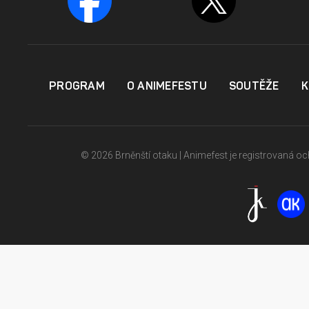
PROGRAM
O ANIMEFESTU
SOUTĚŽE
K
© 2026 Brněnští otaku | Animefest je registrovaná 