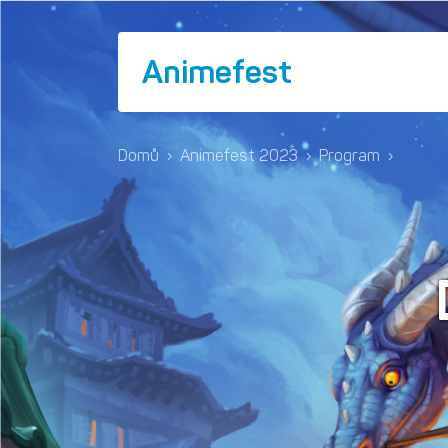
Animefest
Domů
›
Animefest 2023
›
Program
›