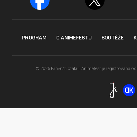
PROGRAM
O ANIMEFESTU
SOUTĚŽE
K
© 2026 Brněnští otaku | Animefest je registrovaná 