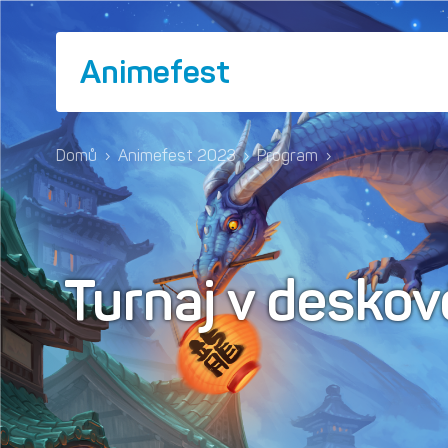
Animefest
Domů
›
Animefest 2023
›
Program
›
Turnaj v deskov