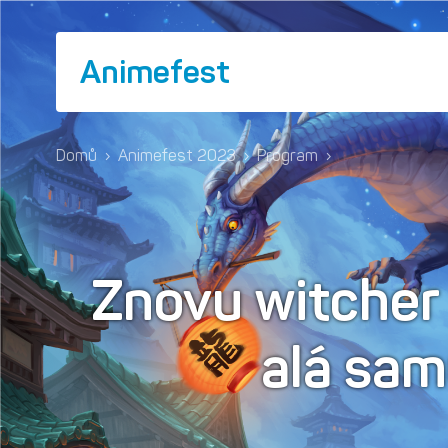
Animefest
Domů
›
Animefest 2023
›
Program
›
Znovu witcher 
alá sam