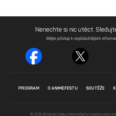
Nenechte si nic utéct. Sledujt
Mějte přístup k nejdůležitějším inform
PROGRAM
O ANIMEFESTU
SOUTĚŽE
K
© 2026 Brněnští otaku | Animefest je registrovaná 