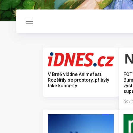
V Brně vládne Animefest.
FOTO
Rozšířily se prostory, přibyly
Bum
také koncerty
výst
supe
Novin