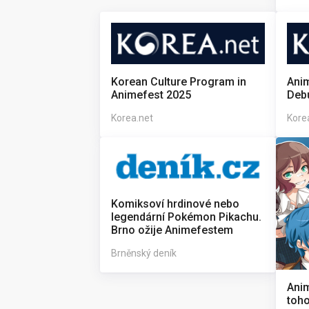
Korean Culture Program in
Anim
Animefest 2025
Debu
Korea.net
Kore
Komiksoví hrdinové nebo
legendární Pokémon Pikachu.
Brno ožije Animefestem
Brněnský deník
Anim
toho