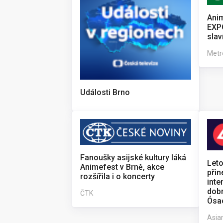
Anim
EXPO
slaví
Metr
Události Brno
Fanoušky asijské kultury láká
Leto
Animefest v Brně, akce
přin
rozšířila i o koncerty
inte
dobr
ČTK
Ósac
Asia