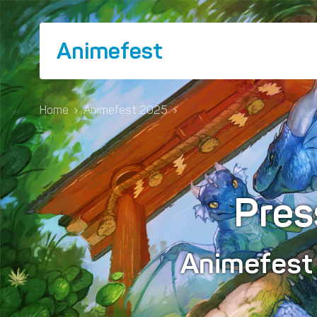
Animefest
Home
›
Animefest 2025
›
Pres
Animefes