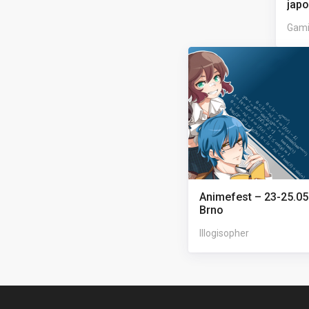
japo
Gami
Animefest – 23-25.05
Brno
Illogisopher