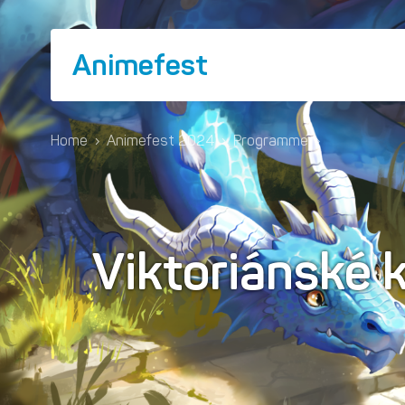
Animefest
Home
›
Animefest 2024
›
Programme
›
Viktoriánské 