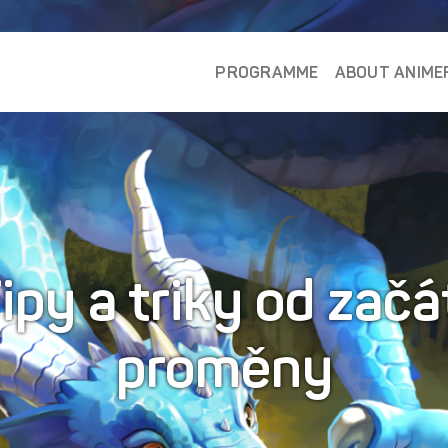
PROGRAMME
ABOUT ANIME
ipy a triky od zač
proměny