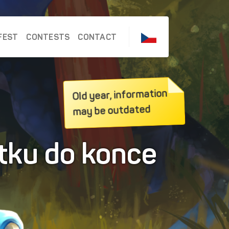
FEST
CONTESTS
CONTACT
Old year, information
may be outdated
átku do konce