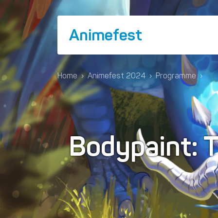
Animefest
Home
›
Animefest 2024
›
Programme
›
Bodypaint: T