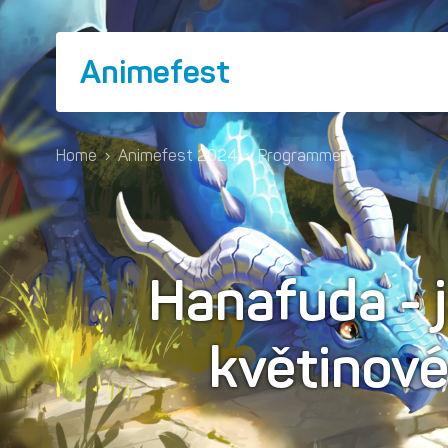
Animefest
Home
›
Animefest 2024
›
Programme
›
Hanafuda - 
květinové