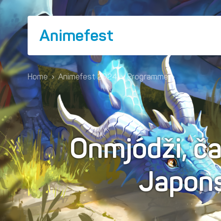
Animefest
Home
›
Animefest 2024
›
Programme
›
Onmjódži, č
Japon