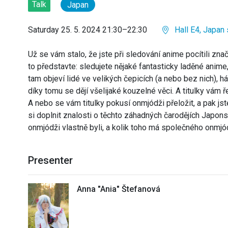
Talk
Japan
Saturday 25. 5. 2024 21:30–22:30
Hall E4, Japan
Už se vám stalo, že jste při sledování anime pocítili zn
to představte: sledujete nějaké fantasticky laděné anime,
tam objeví lidé ve velikých čepicích (a nebo bez nich), 
díky tomu se dějí všelijaké kouzelné věci. A titulky vám ře
A nebo se vám titulky pokusí onmjódži přeložit, a pak jst
si doplnit znalosti o těchto záhadných čarodějích Japonsk
onmjódži vlastně byli, a kolik toho má společného onmjód
Presenter
Anna "Ania" Štefanová