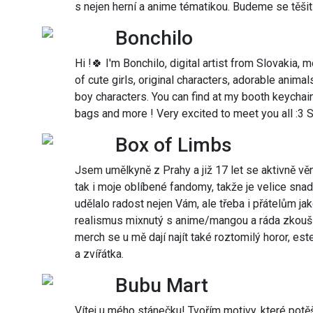
s nejen herní a anime tématikou. Budeme se těšit
Bonchilo
Hi !🍀 I'm Bonchilo, digital artist from Slovakia, 
of cute girls, original characters, adorable anima
boy characters. You can find at my booth keychain
bags and more ! Very excited to meet you all :3 S
Box of Limbs
Jsem umělkyně z Prahy a již 17 let se aktivně věn
tak i moje oblíbené fandomy, takže je velice sna
udělalo radost nejen Vám, ale třeba i přátelům jak
realismus mixnutý s anime/mangou a ráda zkou
merch se u mě dají najít také roztomilý horor, est
a zvířátka.
Bubu Mart
Vítej u mého stánečku! Tvořím motivy, které potě