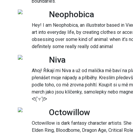
boundaries.
Neophobica
Hey! I am Neophobica, an illustrator based in Vien
art into everyday life, by creating clothes or acc
obsessing over some kind of animal: when it’s not
definitely some really really odd animal
Niva
Ahoj! Říkají mi Niva a už od malička mě baví na pl
přenášet moje nápady a příběhy. Kreslím předevší
podle toho, co mě zrovna pohltí. Koupit si u mě m
merch jako jsou klíčenky, samolepky nebo magnet
ᕙ(`▿´)ᕗ
Octowillow
Octowillow is dark fantasy character artists. She
Elden Ring, Bloodborne, Dragon Age, Critical Role