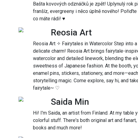
Bašta kovových odznáčků je zpět! Uplynulý rok př
franšíz, evergreeny i něco úplně nového! Pořiďte
co máte rádi! ♥
Reosia Art
Reosia Art ✧ Fairytales in Watercolor Step into 
delicate charm! Reosia Art brings fairytale-inspire
watercolor and detailed linework, blending the el
sweetness of Japanese fashion. At the booth, you’l
enamel pins, stickers, stationery, and more—each
storytelling magic. Come explore, say hi, and take
fairytale~ ♡
Saida Min
Hi! I'm Saida, an artist from Finland. At my table 
colorful stuff. There's both original art and fanar
books and much more!