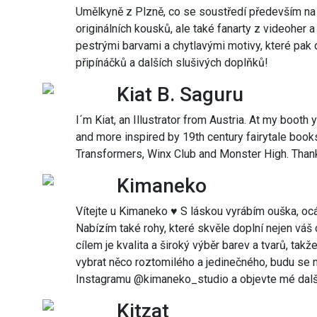
Umělkyně z Plzně, co se soustředí především na d
originálních kousků, ale také fanarty z videoher 
pestrými barvami a chytlavými motivy, které pak 
připínáčků a dalších slušivých doplňků!
Kiat B. Saguru
I´m Kiat, an Illustrator from Austria. At my booth y
and more inspired by 19th century fairytale books
Transformers, Winx Club and Monster High. Thank
Kimaneko
Vítejte u Kimaneko ♥ S láskou vyrábím ouška, oc
Nabízím také rohy, které skvěle doplní nejen váš 
cílem je kvalita a široký výběr barev a tvarů, takž
vybrat něco roztomilého a jedinečného, budu se n
Instagramu @kimaneko_studio a objevte mé dalš
Kitzat