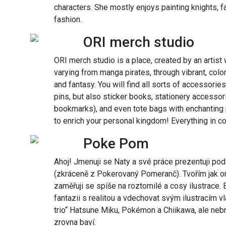
characters. She mostly enjoys painting knights, f
fashion.
ORI merch studio
ORI merch studio is a place, created by an artist 
varying from manga pirates, through vibrant, colo
and fantasy. You will find all sorts of accessor
pins, but also sticker books, stationery accessor
bookmarks), and even tote bags with enchanting p
to enrich your personal kingdom! Everything in co
Poke Pom
Ahoj! Jmenuji se Naty a své práce prezentuji
(zkráceně z Pokerovaný Pomeranč). Tvořím jak orig
zaměřuji se spíše na roztomilé a cosy ilustrace. B
fantazii s realitou a vdechovat svým ilustracím vla
trio“ Hatsune Miku, Pokémon a Chiikawa, ale neb
zrovna baví.