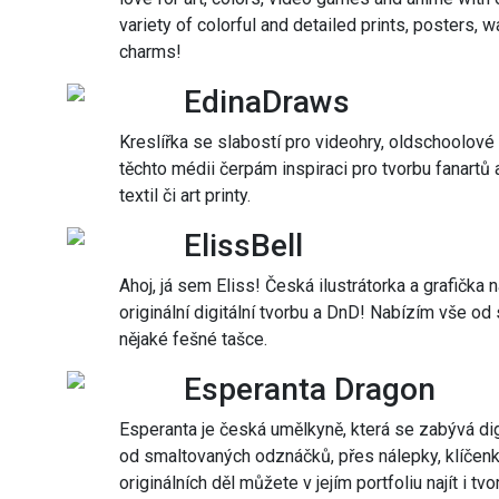
variety of colorful and detailed prints, posters, w
charms!
EdinaDraws
Kreslířka se slabostí pro videohry, oldschoolové
těchto médii čerpám inspiraci pro tvorbu fanartů 
textil či art printy.
ElissBell
Ahoj, já sem Eliss! Česká ilustrátorka a grafička 
originální digitální tvorbu a DnD! Nabízím vše o
nějaké fešné tašce.
Esperanta Dragon
Esperanta je česká umělkyně, která se zabývá di
od smaltovaných odznáčků, přes nálepky, klíčen
originálních děl můžete v jejím portfoliu najít i 