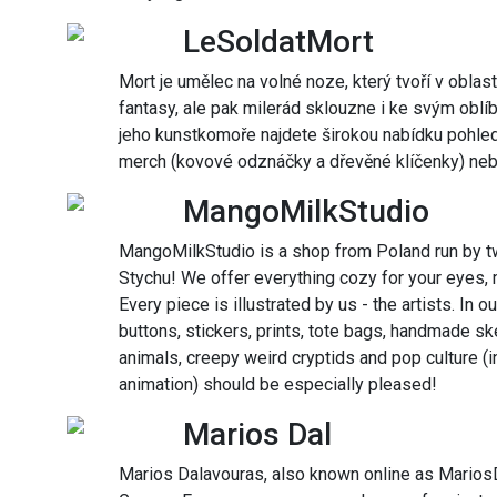
LeSoldatMort
Mort je umělec na volné noze, který tvoří v oblasti
fantasy, ale pak milerád sklouzne i ke svým obl
jeho kunstkomoře najdete širokou nabídku pohled
merch (kovové odznáčky a dřevěné klíčenky) nebo
MangoMilkStudio
MangoMilkStudio is a shop from Poland run by t
Stychu! We offer everything cozy for your eyes,
Every piece is illustrated by us - the artists. In 
buttons, stickers, prints, tote bags, handmade 
animals, creepy weird cryptids and pop culture 
animation) should be especially pleased!
Marios Dal
Marios Dalavouras, also known online as MariosD