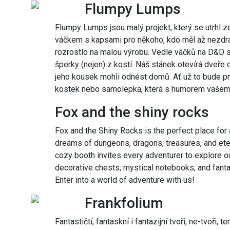
Flumpy Lumps
Flumpy Lumps jsou malý projekt, který se utrhl z
váčkem s kapsami pro někoho, kdo měl až nezdr
rozrostlo na malou výrobu. Vedle váčků na D&D s
šperky (nejen) z kostí. Náš stánek otevírá dveře 
jeho kousek mohli odnést domů. Ať už to bude pr
kostek nebo samolepka, která s humorem vašemu o
Fox and the shiny rocks
Fox and the Shiny Rocks is the perfect place fo
dreams of dungeons, dragons, treasures, and eter
cozy booth invites every adventurer to explore o
decorative chests; mystical notebooks; and fanta
Enter into a world of adventure with us!
Frankfolium
Fantastičtí, fantaskní i fantazijní tvoři, ne-tvoři,