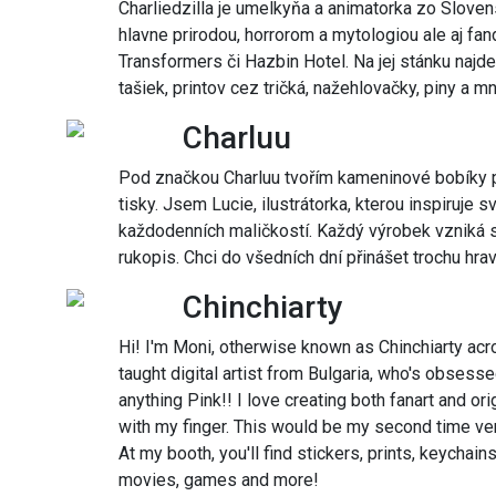
Charliedzilla je umelkyňa a animatorka zo Slovens
hlavne prirodou, horrorom a mytologiou ale aj fa
Transformers či Hazbin Hotel. Na jej stánku najd
tašiek, printov cez tričká, nažehlovačky, piny a m
Charluu
Pod značkou Charluu tvořím kameninové bobíky pr
tisky. Jsem Lucie, ilustrátorka, kterou inspiruje sv
každodenních maličkostí. Každý výrobek vzniká 
rukopis. Chci do všedních dní přinášet trochu hrav
Chinchiarty
Hi! I'm Moni, otherwise known as Chinchiarty acro
taught digital artist from Bulgaria, who's obsessed
anything Pink!! I love creating both fanart and or
with my finger. This would be my second time ven
At my booth, you'll find stickers, prints, keychai
movies, games and more!