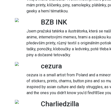
mám printy, klíčenky, piny, samolepky, plátěnky, po
geeky a herní tématikou.
BZB INK
Jsem pražská tatérka a ilustrátorka, která se naš
anime, internetovými memes, hrami a asijskou kul
především printy, různý textil s originálním potis
tašky, ponožky, kloboučky a ledvinky, poté třeba 
piny a dočasné tetovačky.
cezura
cezura is a small artist from Poland and a minecraft
of stickers, prints, charms, button pins and so mu
inspired by asian culture and daily struggles, a
and the ones you didn’t know you’d find!🚦See yo
Charliedzilla