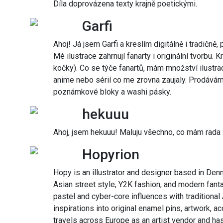
Díla doprovázena texty krajně poetickými.
Garfi
Ahoj! Já jsem Garfi a kreslím digitálně i tradičně,
Mé ilustrace zahrnují fanarty i originální tvorbu. K
kočky). Co se týče fanartů, mám množství ilustra
anime nebo sérií co me zrovna zaujaly. Prodávám p
poznámkové bloky a washi pásky.
hekuuu
Ahoj, jsem hekuuu! Maluju všechno, co mám rada 
Hopyrion
Hopy is an illustrator and designer based in Den
Asian street style, Y2K fashion, and modern fanta
pastel and cyber-core influences with traditional
inspirations into original enamel pins, artwork, 
travels across Europe as an artist vendor and ha