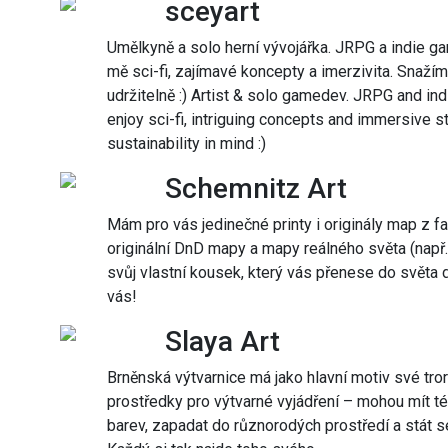
sceyart
Umělkyně a solo herní vývojářka. JRPG a indie game
mě sci-fi, zajímavé koncepty a imerzivita. Snažím 
udržitelně :) Artist & solo gamedev. JRPG and indi
enjoy sci-fi, intriguing concepts and immersive s
sustainability in mind :)
Schemnitz Art
Mám pro vás jedinečné printy i originály map z fan
originální DnD mapy a mapy reálného světa (např. 
svůj vlastní kousek, který vás přenese do světa
vás!
Slaya Art
Brněnská výtvarnice má jako hlavní motiv své tror
prostředky pro výtvarné vyjádření – mohou mít t
barev, zapadat do různorodých prostředí a stát s