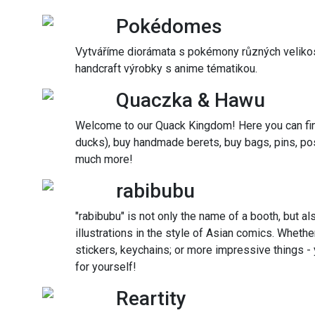
Pokédomes
Vytváříme diorámata s pokémony různých velikost
handcraft výrobky s anime tématikou.
Quaczka & Hawu
Welcome to our Quack Kingdom! Here you can find
ducks), buy handmade berets, buy bags, pins, pos
much more!
rabibubu
"rabibubu" is not only the name of a booth, but al
illustrations in the style of Asian comics. Whether
stickers, keychains; or more impressive things - 
for yourself!
Reartity