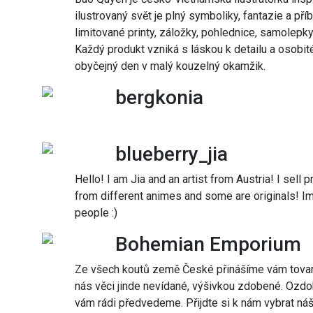
ilustrovaný svět je plný symboliky, fantazie a pří
limitované printy, záložky, pohlednice, samolepky
Každý produkt vzniká s láskou k detailu a osobit
obyčejný den v malý kouzelný okamžik.
bergkonia
blueberry_jia
Hello! I am Jia and an artist from Austria! I sell 
from different animes and some are originals! I
people :)
Bohemian Emporium
Ze všech koutů země České přinášíme vám tovar 
nás věci jinde nevídané, výšivkou zdobené. Ozdo
vám rádi předvedeme. Přijdte si k nám vybrat náš