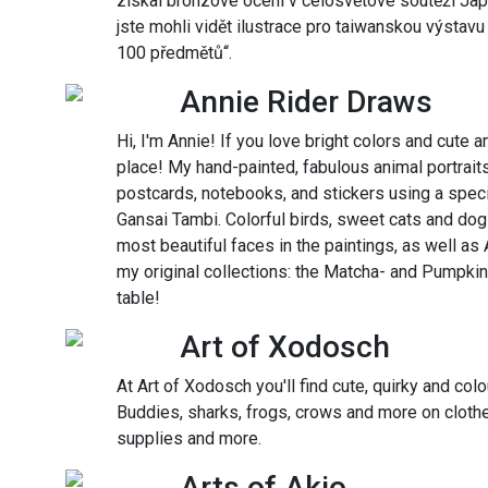
získal bronzové ocení v celosvětové soutěži J
jste mohli vidět ilustrace pro taiwanskou výstav
100 předmětů“.
Annie Rider Draws
Hi, I'm Annie! If you love bright colors and cute 
place! My hand-painted, fabulous animal portraits 
postcards, notebooks, and stickers using a spec
Gansai Tambi. Colorful birds, sweet cats and dogs
most beautiful faces in the paintings, as well as
my original collections: the Matcha- and Pumpki
table!
Art of Xodosch
At Art of Xodosch you'll find cute, quirky and colo
Buddies, sharks, frogs, crows and more on clothe
supplies and more.
Arts of Akio