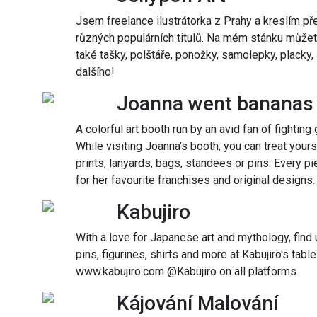
Jsem freelance ilustrátorka z Prahy a kreslím p
různých populárních titulů. Na mém stánku můžete
také tašky, polštáře, ponožky, samolepky, placky
dalšího!
Joanna went bananas
A colorful art booth run by an avid fan of fight
While visiting Joanna's booth, you can treat your
prints, lanyards, bags, standees or pins. Every p
for her favourite franchises and original designs.
Kabujiro
With a love for Japanese art and mythology, fin
pins, figurines, shirts and more at Kabujiro's table 
www.kabujiro.com @Kabujiro on all platforms
Kájování Malování