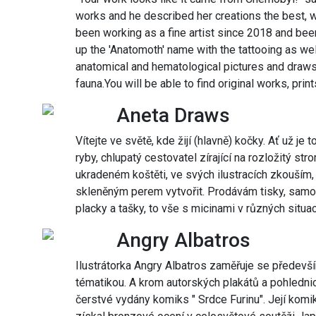
works and he described her creations the best, w
been working as a fine artist since 2018 and been
up the 'Anatomoth' name with the tattooing as wel
anatomical and hematological pictures and draws 
fauna.You will be able to find original works, prin
Aneta Draws
Vítejte ve světě, kde žijí (hlavně) kočky. Ať už je
ryby, chlupatý cestovatel zírající na rozložitý str
ukradeném koštěti, ve svých ilustracích zkouším
skleněným perem vytvořit. Prodávám tisky, samole
placky a tašky, to vše s micinami v různých situac
Angry Albatros
Ilustrátorka Angry Albatros zaměřuje se předevší
tématikou. A krom autorských plakátů a pohlednic,
čerstvé vydány komiks " Srdce Furinu". Její komik