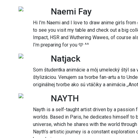
Naemi Fay
Hi I’m Naemi and I love to draw anime girls from
to see you visit my table and check out a big co
Impact, HSR and Wuthering Wawes, of course also
I’m preparing for you 🩵 ^^
Natjack
Som študentka animácie a môj umelecký štýl sa
štylizáciou. Venujem sa tvorbe fan-artu a to Unde
originálnej tvorbe ako sú vtáčiky a animácia ,,Ano
NAYTH
Nayth is a self-taught artist driven by a passion 
worlds. Based in Paris, he dedicates himself to b
universe, which he shares with the world throug
Nayth’s artistic journey is a constant exploratio