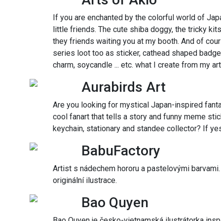
If you are enchanted by the colorful world of J
little friends. The cute shiba doggy, the tricky k
they friends waiting you at my booth. And of cou
series loot too as sticker, cathead shaped badge, 
charm, soycandle ... etc. what I create from my art
Aurabirds Art
Are you looking for mystical Japan-inspired fanta
cool fanart that tells a story and funny meme st
keychain, stationary and standee collector? If yes
BabuFactory
Artist s nádechem hororu a pastelovými barvami. 
originální ilustrace.
Bao Quyen
Bao Quyen je česko-vietnamská ilustrátorka inspi