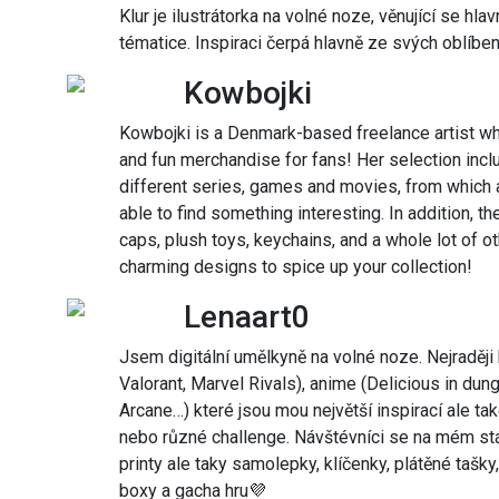
Klur je ilustrátorka na volné noze, věnující se hlav
tématice. Inspiraci čerpá hlavně ze svých oblíben
Kowbojki
Kowbojki is a Denmark-based freelance artist wh
and fun merchandise for fans! Her selection inclu
different series, games and movies, from which
able to find something interesting. In addition, th
caps, plush toys, keychains, and a whole lot of 
charming designs to spice up your collection!
Lenaart0
Jsem digitální umělkyně na volné noze. Nejraději
Valorant, Marvel Rivals), anime (Delicious in dung
Arcane…) které jsou mou největší inspirací ale ta
nebo různé challenge. Návštévníci se na mém st
printy ale taky samolepky, klíčenky, plátěné tašky
boxy a gacha hru💜