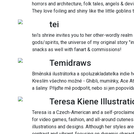
horrors and architecture, folk tales, angels & dev
They love foiling and shiny like the little goblins 
tei
tei's shrine invites you to her other-wordly real
gods/spirits, the universe of my original story "
snacks as well with fanart & commissions!
Temidraws
Brněnská ilustrátorka a spoluzakladatelka indie h
Kreslím všechno možné - Ghibli, mumínky, Ace At
a šaliny. Přijďte mě podpořit, nebo si jen popovíd
Teresa Kiene Illustrat
Teresa is a Czech-American and a self-proclaim
for video games, fashion, and all-around cutenes
illustrations and designs. Although her styles are
contrast and vibrant, focusing on dynamic charact