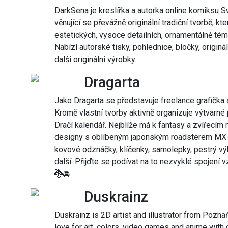
DarkSena je kreslířka a autorka online komiksu S
věnující se převážně originální tradiční tvorbě, k
estetických, vysoce detailních, ornamentálně téma
Nabízí autorské tisky, pohlednice, bločky, origin
další originální výrobky.
Dragarta
Jako Dragarta se představuje freelance grafička a
Kromě vlastní tvorby aktivně organizuje výtvarné p
Dračí kalendář. Nejblíže má k fantasy a zvířecím 
designy s oblíbeným japonským roadsterem MX-5.
kovové odznáčky, klíčenky, samolepky, pestrý výb
další. Přijďte se podívat na to nezvyklé spojení 
🐉🚘
Duskrainz
Duskrainz is 2D artist and illustrator from Poznań,
love for art, colors, video games and anime with 