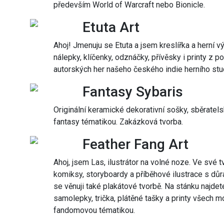
především World of Warcraft nebo Bionicle.
Etuta Art
Ahoj! Jmenuju se Etuta a jsem kreslířka a herní 
nálepky, klíčenky, odznáčky, přívěsky i printy z p
autorských her našeho českého indie herního stu
Fantasy Sybaris
Originální keramické dekorativní sošky, sběratels
fantasy tématikou. Zakázková tvorba.
Feather Fang Art
Ahoj, jsem Las, ilustrátor na volné noze. Ve své
komiksy, storyboardy a příběhové ilustrace s dů
se věnuji také plakátové tvorbě. Na stánku najde
samolepky, trička, plátěné tašky a printy všech mo
fandomovou tématikou.