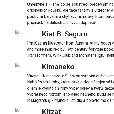
Umělkyně z Plzně, co se soustředí především na d
originálních kousků, ale také fanarty z videoher 
pestrými barvami a chytlavými motivy, které pak 
připínáčků a dalších slušivých doplňků!
Kiat B. Saguru
I´m Kiat, an Illustrator from Austria. At my booth y
and more inspired by 19th century fairytale books
Transformers, Winx Club and Monster High. Thank
Kimaneko
Vítejte u Kimaneko ♥ S láskou vyrábím ouška, oc
Nabízím také rohy, které skvěle doplní nejen váš 
cílem je kvalita a široký výběr barev a tvarů, takž
vybrat něco roztomilého a jedinečného, budu se n
Instagramu @kimaneko_studio a objevte mé dalš
Kitzat