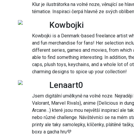
Klur je ilustrátorka na volné noze, věnující se hlav
tématice. Inspiraci čerpá hlavně ze svých oblíben
Kowbojki
Kowbojki is a Denmark-based freelance artist wh
and fun merchandise for fans! Her selection inclu
different series, games and movies, from which
able to find something interesting. In addition, th
caps, plush toys, keychains, and a whole lot of 
charming designs to spice up your collection!
Lenaart0
Jsem digitální umělkyně na volné noze. Nejraději
Valorant, Marvel Rivals), anime (Delicious in dung
Arcane…) které jsou mou největší inspirací ale ta
nebo různé challenge. Návštévníci se na mém st
printy ale taky samolepky, klíčenky, plátěné tašky
boxy a gacha hru💜