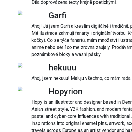
Díla doprovázena texty krajně poetickými.
Garfi
Ahoj! Já jsem Garfi a kreslím digitálně i tradičně,
Mé ilustrace zahrnují fanarty i originální tvorbu. K
kočky). Co se týče fanartů, mám množství ilustra
anime nebo sérií co me zrovna zaujaly. Prodávám p
poznámkové bloky a washi pásky.
hekuuu
Ahoj, jsem hekuuu! Maluju všechno, co mám rada 
Hopyrion
Hopy is an illustrator and designer based in Den
Asian street style, Y2K fashion, and modern fanta
pastel and cyber-core influences with traditional
inspirations into original enamel pins, artwork, 
travels across Europe as an artist vendor and ha