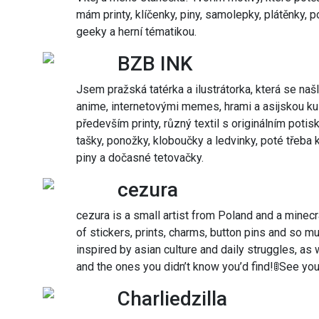
mám printy, klíčenky, piny, samolepky, plátěnky, po
geeky a herní tématikou.
BZB INK
Jsem pražská tatérka a ilustrátorka, která se naš
anime, internetovými memes, hrami a asijskou kul
především printy, různý textil s originálním potis
tašky, ponožky, kloboučky a ledvinky, poté třeba 
piny a dočasné tetovačky.
cezura
cezura is a small artist from Poland and a minecraft
of stickers, prints, charms, button pins and so mu
inspired by asian culture and daily struggles, a
and the ones you didn’t know you’d find!🚦See yo
Charliedzilla