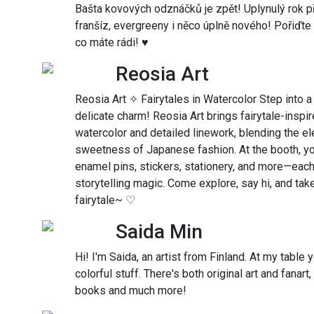
Bašta kovových odznáčků je zpět! Uplynulý rok př
franšíz, evergreeny i něco úplně nového! Pořiďte
co máte rádi! ♥
Reosia Art
Reosia Art ✧ Fairytales in Watercolor Step into 
delicate charm! Reosia Art brings fairytale-inspire
watercolor and detailed linework, blending the el
sweetness of Japanese fashion. At the booth, you’l
enamel pins, stickers, stationery, and more—each
storytelling magic. Come explore, say hi, and take
fairytale~ ♡
Saida Min
Hi! I'm Saida, an artist from Finland. At my table 
colorful stuff. There's both original art and fanar
books and much more!