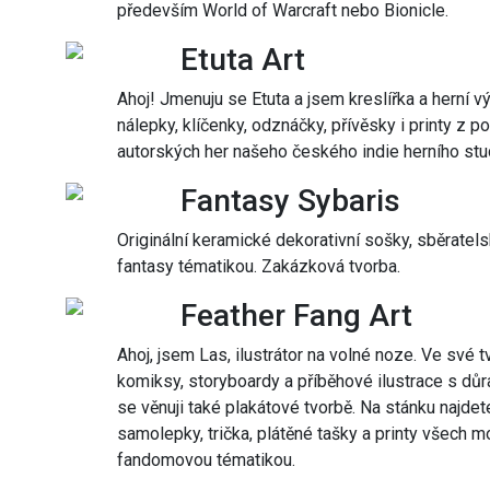
především World of Warcraft nebo Bionicle.
Etuta Art
Ahoj! Jmenuju se Etuta a jsem kreslířka a herní 
nálepky, klíčenky, odznáčky, přívěsky i printy z p
autorských her našeho českého indie herního stu
Fantasy Sybaris
Originální keramické dekorativní sošky, sběratels
fantasy tématikou. Zakázková tvorba.
Feather Fang Art
Ahoj, jsem Las, ilustrátor na volné noze. Ve své
komiksy, storyboardy a příběhové ilustrace s dů
se věnuji také plakátové tvorbě. Na stánku najde
samolepky, trička, plátěné tašky a printy všech mo
fandomovou tématikou.