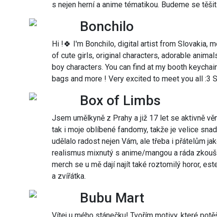
s nejen herní a anime tématikou. Budeme se těšit
Bonchilo
Hi !🍀 I'm Bonchilo, digital artist from Slovakia, 
of cute girls, original characters, adorable anima
boy characters. You can find at my booth keychain
bags and more ! Very excited to meet you all :3 S
Box of Limbs
Jsem umělkyně z Prahy a již 17 let se aktivně věn
tak i moje oblíbené fandomy, takže je velice sna
udělalo radost nejen Vám, ale třeba i přátelům jak
realismus mixnutý s anime/mangou a ráda zkou
merch se u mě dají najít také roztomilý horor, est
a zvířátka.
Bubu Mart
Vítej u mého stánečku! Tvořím motivy, které potě