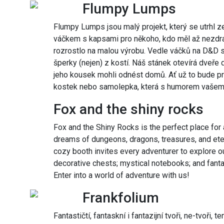
Flumpy Lumps
Flumpy Lumps jsou malý projekt, který se utrhl z
váčkem s kapsami pro někoho, kdo měl až nezdr
rozrostlo na malou výrobu. Vedle váčků na D&D s
šperky (nejen) z kostí. Náš stánek otevírá dveře 
jeho kousek mohli odnést domů. Ať už to bude pr
kostek nebo samolepka, která s humorem vašemu o
Fox and the shiny rocks
Fox and the Shiny Rocks is the perfect place fo
dreams of dungeons, dragons, treasures, and eter
cozy booth invites every adventurer to explore o
decorative chests; mystical notebooks; and fanta
Enter into a world of adventure with us!
Frankfolium
Fantastičtí, fantaskní i fantazijní tvoři, ne-tvoři,