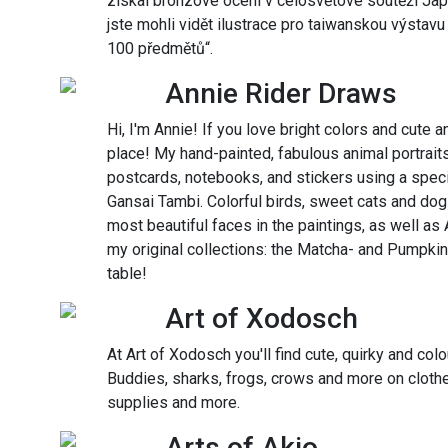
získal bronzové ocení v celosvětové soutěži J
jste mohli vidět ilustrace pro taiwanskou výstav
100 předmětů“.
Annie Rider Draws
Hi, I'm Annie! If you love bright colors and cute 
place! My hand-painted, fabulous animal portraits 
postcards, notebooks, and stickers using a spec
Gansai Tambi. Colorful birds, sweet cats and dogs
most beautiful faces in the paintings, as well as
my original collections: the Matcha- and Pumpki
table!
Art of Xodosch
At Art of Xodosch you'll find cute, quirky and colo
Buddies, sharks, frogs, crows and more on clothe
supplies and more.
Arts of Akio