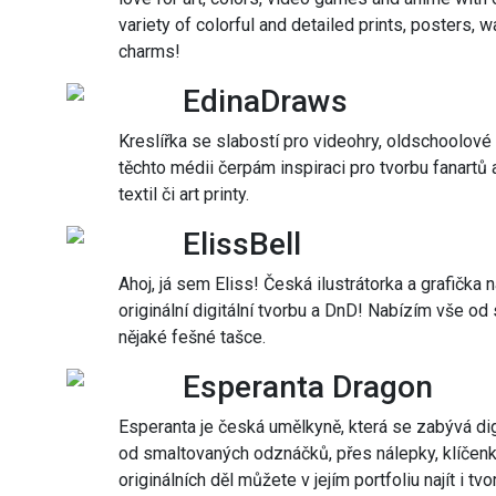
variety of colorful and detailed prints, posters, w
charms!
EdinaDraws
Kreslířka se slabostí pro videohry, oldschoolové
těchto médii čerpám inspiraci pro tvorbu fanartů 
textil či art printy.
ElissBell
Ahoj, já sem Eliss! Česká ilustrátorka a grafička 
originální digitální tvorbu a DnD! Nabízím vše o
nějaké fešné tašce.
Esperanta Dragon
Esperanta je česká umělkyně, která se zabývá di
od smaltovaných odznáčků, přes nálepky, klíčen
originálních děl můžete v jejím portfoliu najít i 