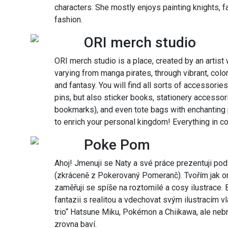
characters. She mostly enjoys painting knights, f
fashion.
ORI merch studio
ORI merch studio is a place, created by an artist 
varying from manga pirates, through vibrant, colo
and fantasy. You will find all sorts of accessor
pins, but also sticker books, stationery accessor
bookmarks), and even tote bags with enchanting p
to enrich your personal kingdom! Everything in co
Poke Pom
Ahoj! Jmenuji se Naty a své práce prezentuji
(zkráceně z Pokerovaný Pomeranč). Tvořím jak orig
zaměřuji se spíše na roztomilé a cosy ilustrace. B
fantazii s realitou a vdechovat svým ilustracím vla
trio“ Hatsune Miku, Pokémon a Chiikawa, ale neb
zrovna baví.