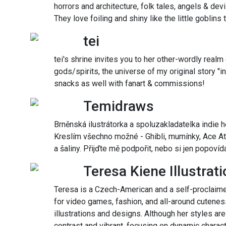
horrors and architecture, folk tales, angels & dev
They love foiling and shiny like the little goblins 
tei
tei's shrine invites you to her other-wordly real
gods/spirits, the universe of my original story "
snacks as well with fanart & commissions!
Temidraws
Brněnská ilustrátorka a spoluzakladatelka indie h
Kreslím všechno možné - Ghibli, mumínky, Ace At
a šaliny. Přijďte mě podpořit, nebo si jen popovíd
Teresa Kiene Illustrat
Teresa is a Czech-American and a self-proclaim
for video games, fashion, and all-around cutenes
illustrations and designs. Although her styles are
contrast and vibrant, focusing on dynamic charact