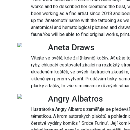
works and he described her creations the best, w
been working as a fine artist since 2018 and been
up the 'Anatomoth' name with the tattooing as wel
anatomical and hematological pictures and draws 
fauna.You will be able to find original works, prin
Aneta Draws
Vítejte ve světě, kde žijí (hlavně) kočky. Ať už je
ryby, chlupatý cestovatel zírající na rozložitý str
ukradeném koštěti, ve svých ilustracích zkouším
skleněným perem vytvořit. Prodávám tisky, samole
placky a tašky, to vše s micinami v různých situac
Angry Albatros
Ilustrátorka Angry Albatros zaměřuje se předevší
tématikou. A krom autorských plakátů a pohlednic,
čerstvé vydány komiks " Srdce Furinu". Její komik