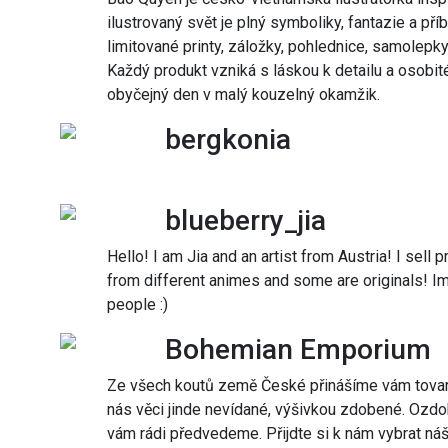
ilustrovaný svět je plný symboliky, fantazie a pří
limitované printy, záložky, pohlednice, samolepky
Každý produkt vzniká s láskou k detailu a osobit
obyčejný den v malý kouzelný okamžik.
bergkonia
blueberry_jia
Hello! I am Jia and an artist from Austria! I sell 
from different animes and some are originals! I
people :)
Bohemian Emporium
Ze všech koutů země České přinášíme vám tovar 
nás věci jinde nevídané, výšivkou zdobené. Ozdo
vám rádi předvedeme. Přijdte si k nám vybrat náš