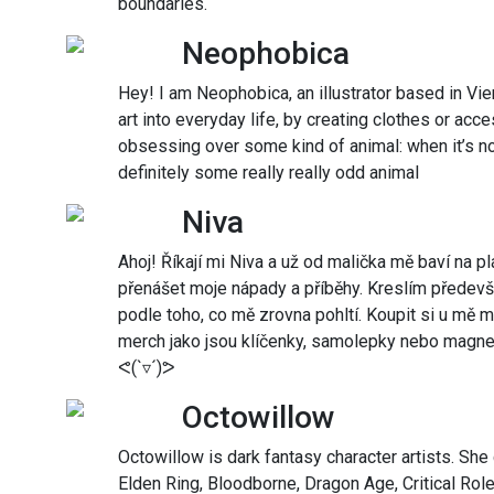
boundaries.
Neophobica
Hey! I am Neophobica, an illustrator based in Vien
art into everyday life, by creating clothes or acc
obsessing over some kind of animal: when it’s not
definitely some really really odd animal
Niva
Ahoj! Říkají mi Niva a už od malička mě baví na pl
přenášet moje nápady a příběhy. Kreslím předevší
podle toho, co mě zrovna pohltí. Koupit si u mě m
merch jako jsou klíčenky, samolepky nebo magnet
ᕙ(`▿´)ᕗ
Octowillow
Octowillow is dark fantasy character artists. She
Elden Ring, Bloodborne, Dragon Age, Critical Role