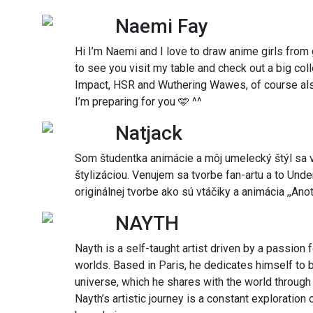
Naemi Fay
Hi I’m Naemi and I love to draw anime girls from
to see you visit my table and check out a big co
Impact, HSR and Wuthering Wawes, of course also
I’m preparing for you 🩵 ^^
Natjack
Som študentka animácie a môj umelecký štýl sa
štylizáciou. Venujem sa tvorbe fan-artu a to Unde
originálnej tvorbe ako sú vtáčiky a animácia ,,Ano
NAYTH
Nayth is a self-taught artist driven by a passion 
worlds. Based in Paris, he dedicates himself to b
universe, which he shares with the world throug
Nayth’s artistic journey is a constant exploratio