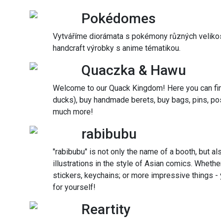
Pokédomes
Vytváříme diorámata s pokémony různých velikost
handcraft výrobky s anime tématikou.
Quaczka & Hawu
Welcome to our Quack Kingdom! Here you can find
ducks), buy handmade berets, buy bags, pins, pos
much more!
rabibubu
"rabibubu" is not only the name of a booth, but al
illustrations in the style of Asian comics. Whether
stickers, keychains; or more impressive things - 
for yourself!
Reartity