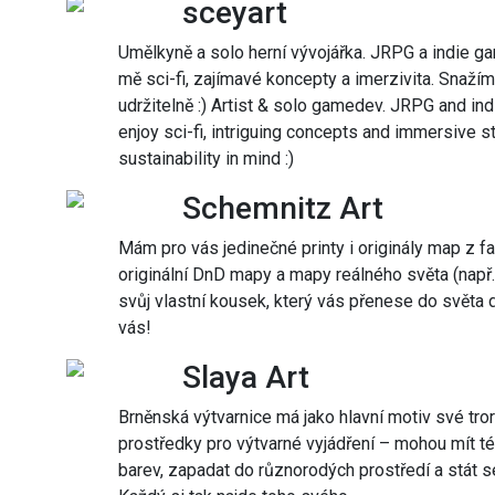
sceyart
Umělkyně a solo herní vývojářka. JRPG a indie game
mě sci-fi, zajímavé koncepty a imerzivita. Snažím 
udržitelně :) Artist & solo gamedev. JRPG and indi
enjoy sci-fi, intriguing concepts and immersive s
sustainability in mind :)
Schemnitz Art
Mám pro vás jedinečné printy i originály map z fan
originální DnD mapy a mapy reálného světa (např. 
svůj vlastní kousek, který vás přenese do světa
vás!
Slaya Art
Brněnská výtvarnice má jako hlavní motiv své tror
prostředky pro výtvarné vyjádření – mohou mít t
barev, zapadat do různorodých prostředí a stát s