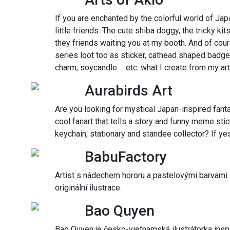
If you are enchanted by the colorful world of J
little friends. The cute shiba doggy, the tricky k
they friends waiting you at my booth. And of cou
series loot too as sticker, cathead shaped badge, 
charm, soycandle ... etc. what I create from my art
Aurabirds Art
Are you looking for mystical Japan-inspired fanta
cool fanart that tells a story and funny meme st
keychain, stationary and standee collector? If yes
BabuFactory
Artist s nádechem hororu a pastelovými barvami. 
originální ilustrace.
Bao Quyen
Bao Quyen je česko-vietnamská ilustrátorka inspi