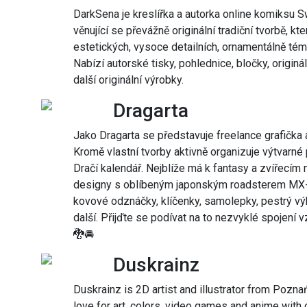
DarkSena je kreslířka a autorka online komiksu S
věnující se převážně originální tradiční tvorbě, k
estetických, vysoce detailních, ornamentálně téma
Nabízí autorské tisky, pohlednice, bločky, origin
další originální výrobky.
Dragarta
Jako Dragarta se představuje freelance grafička a
Kromě vlastní tvorby aktivně organizuje výtvarné p
Dračí kalendář. Nejblíže má k fantasy a zvířecím 
designy s oblíbeným japonským roadsterem MX-5.
kovové odznáčky, klíčenky, samolepky, pestrý výb
další. Přijďte se podívat na to nezvyklé spojení 
🐉🚘
Duskrainz
Duskrainz is 2D artist and illustrator from Poznań,
love for art, colors, video games and anime with 