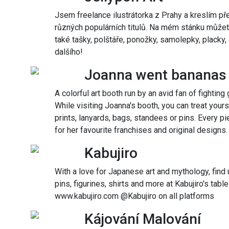
Jsem freelance ilustrátorka z Prahy a kreslím p
různých populárních titulů. Na mém stánku můžete
také tašky, polštáře, ponožky, samolepky, placky
dalšího!
Joanna went bananas
A colorful art booth run by an avid fan of fight
While visiting Joanna's booth, you can treat your
prints, lanyards, bags, standees or pins. Every p
for her favourite franchises and original designs.
Kabujiro
With a love for Japanese art and mythology, fin
pins, figurines, shirts and more at Kabujiro's table 
www.kabujiro.com @Kabujiro on all platforms
Kájování Malování