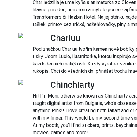
Charliedzilla je umelkyňa a animatorka zo Slovens
hlavne prirodou, horrorom a mytologiou ale aj fa
Transformers či Hazbin Hotel. Na jej stánku najd
tašiek, printov cez tričká, nažehlovačky, piny a m
Charluu
Pod značkou Charluu tvořím kameninové bobíky pr
tisky. Jsem Lucie, ilustrátorka, kterou inspiruje sv
každodenních maličkostí. Každý výrobek vzniká 
rukopis. Chci do všedních dní přinášet trochu hrav
Chinchiarty
Hi! I'm Moni, otherwise known as Chinchiarty acro
taught digital artist from Bulgaria, who's obsessed
anything Pink!! I love creating both fanart and or
with my finger. This would be my second time ven
At my booth, you'll find stickers, prints, keychai
movies, games and more!