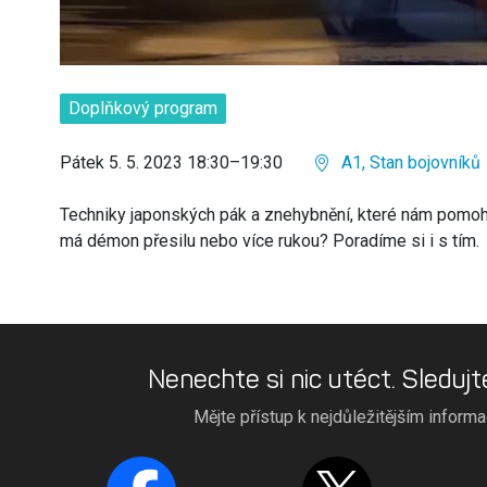
Doplňkový program
Pátek 5. 5. 2023 18:30–19:30
A1, Stan bojovníků
Techniky japonských pák a znehybnění, které nám pomoho
má démon přesilu nebo více rukou? Poradíme si i s tím.
Nenechte si nic utéct. Sledujt
Mějte přístup k nejdůležitějším inform