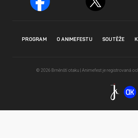
PROGRAM
O ANIMEFESTU
SOUTĚŽE
K
© 2026 Brněnští otaku | Animefest je registrovaná 