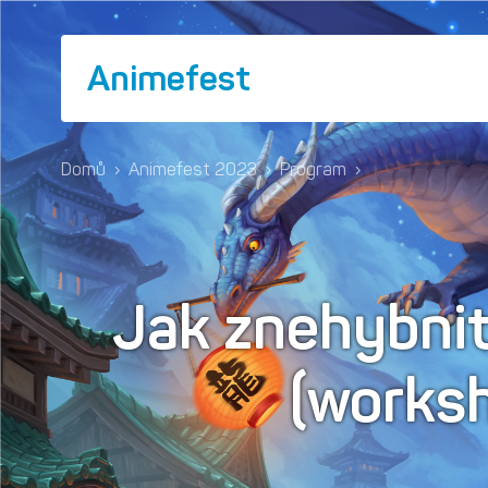
Animefest
Domů
›
Animefest 2023
›
Program
›
Jak znehybnit
(works