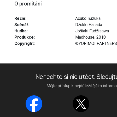
O promítání
Režie:
Acuko Išizuka
Scénář:
Džukki Hanada
Hudba:
Jošiaki Fudžisawa
Produkce:
Madhouse, 2018
Copyright:
©YORIMOI PARTNERS
Nenechte si nic utéct. Sledujt
Mějte přístup k nejdůležitějším inform