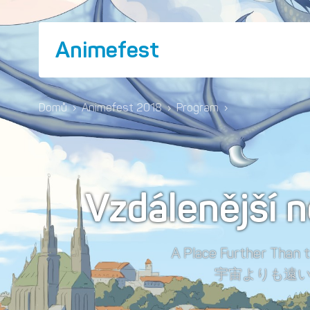
Animefest
Domů
›
Animefest 2018
›
Program
›
Vzdálenější 
A Place Further Than 
宇宙よりも遠