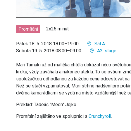
2x25 minut
Promítání
Pátek 18. 5. 2018 18:00–19:00
Sál A
Sobota 19. 5. 2018 08:00–09:00
A2, stage
Mari Tamaki už od malička chtěla dokázat něco světoborn
kroku, vždy zaváhala a nakonec utekla. To se ovšem změn
spolužačkou odhodlanou za každou cenu odcestovat na Ant
Než se stačí vzpamatovat, Mari strhne nadšení pro polár
dvěma kamarádkami se vydá na místo vzdálenější než s
Překlad: Tadeáš "Meon" Jojko
Promítání zajištěno ve spolupráci s
Crunchyroll
.