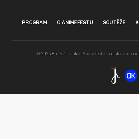
PROGRAM
O ANIMEFESTU
SOUTĚŽE
K
© 2026 Brněnští otaku | Animefest je registrovaná 