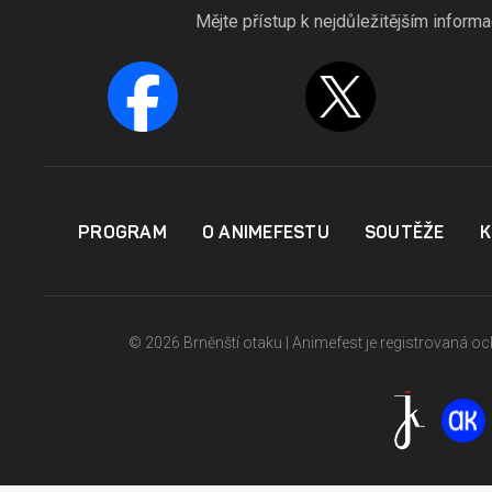
Mějte přístup k nejdůležitějším inform
PROGRAM
O ANIMEFESTU
SOUTĚŽE
K
© 2026 Brněnští otaku | Animefest je registrovaná 