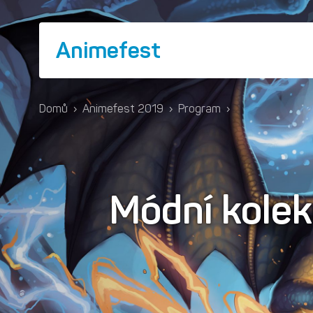
Animefest
Domů
›
Animefest 2019
›
Program
›
Módní kole