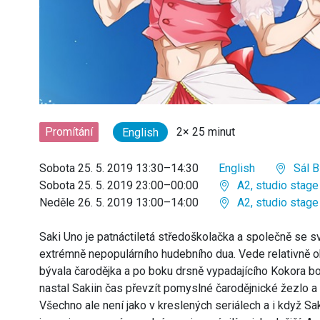
2× 25 minut
Promítání
English
Sobota 25. 5. 2019 13:30–14:30
English
Sál B
Sobota 25. 5. 2019 23:00–00:00
A2, studio stage
Neděle 26. 5. 2019 13:00–14:00
A2, studio stage
Saki Uno je patnáctiletá středoškolačka a společně se 
extrémně nepopulárního hudebního dua. Vede relativně oby
bývala čarodějka a po boku drsně vypadajícího Kokora bo
nastal Sakiin čas převzít pomyslné čarodějnické žezlo a
Všechno ale není jako v kreslených seriálech a i když Saki