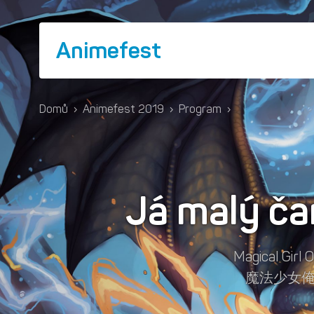
Animefest
Domů
›
Animefest 2019
›
Program
›
Já malý ča
Magical Girl 
魔法少女