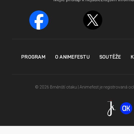
PROGRAM
O ANIMEFESTU
SOUTĚŽE
K
© 2026 Brněnští otaku | Animefest je registrovaná 