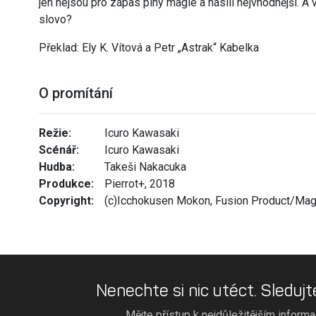
jen nejsou pro zápas plný magie a násilí nejvhodnější. A 
slovo?
Překlad: Ely K. Vítová a Petr „Astrak“ Kabelka
O promítání
Režie:
Icuro Kawasaki
Scénář:
Icuro Kawasaki
Hudba:
Takeši Nakacuka
Produkce:
Pierrot+, 2018
Copyright:
(c)Icchokusen Mokon, Fusion Product/Magi
Nenechte si nic utéct. Sledujt
Mějte přístup k nejdůležitějším inform