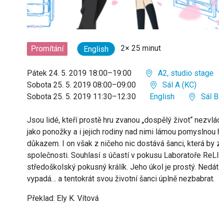
2× 25 minut
Promítání
English
Pátek 24. 5. 2019 18:00–19:00
A2, studio stage
Sobota 25. 5. 2019 08:00–09:00
Sál A (KC)
Sobota 25. 5. 2019 11:30–12:30
English
Sál B
Jsou lidé, kteří prostě hru zvanou „dospělý život“ nezvlád
jako ponožky a i jejich rodiny nad nimi lámou pomyslnou 
důkazem. I on však z ničeho nic dostává šanci, která by 
společnosti. Souhlasí s účastí v pokusu Laboratoře ReLI
středoškolský pokusný králík. Jeho úkol je prostý. Nedá
vypadá… a tentokrát svou životní šanci úplně nezbabrat.
Překlad: Ely K. Vítová