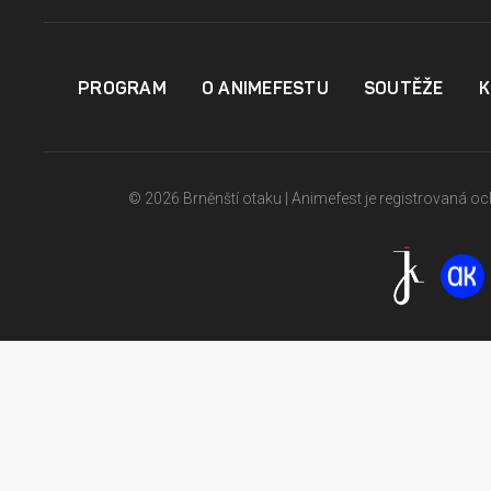
PROGRAM
O ANIMEFESTU
SOUTĚŽE
K
© 2026 Brněnští otaku | Animefest je registrovaná 