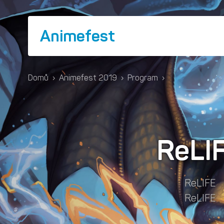
Animefest
Domů
›
Animefest 2019
›
Program
›
ReLI
ReLIFE
ReLIFE