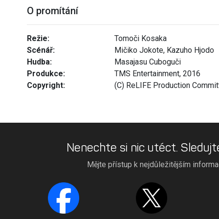
O promítání
Režie:
Tomoči Kosaka
Scénář:
Mičiko Jokote, Kazuho Hjodo
Hudba:
Masajasu Cuboguči
Produkce:
TMS Entertainment, 2016
Copyright:
(C) ReLIFE Production Commit
Nenechte si nic utéct. Sledujt
Mějte přístup k nejdůležitějším inform