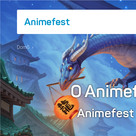
Animefest
Domů
›
O Anime
Animefes