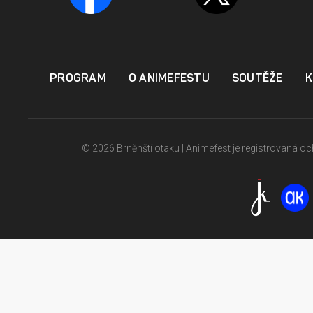
PROGRAM
O ANIMEFESTU
SOUTĚŽE
K
© 2026 Brněnští otaku | Animefest je registrovaná 