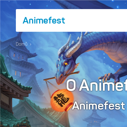
Animefest
Domů
›
O Anime
Animefes