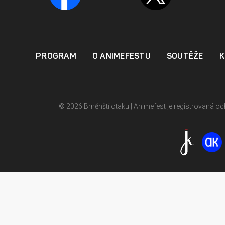
PROGRAM
O ANIMEFESTU
SOUTĚŽE
K
© 2026 Brněnští otaku | Animefest je registrovaná 