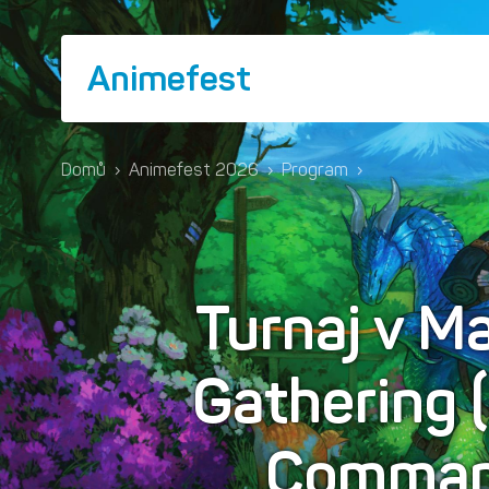
Animefest
Domů
›
Animefest 2026
›
Program
›
Turnaj v M
Gathering 
Comman