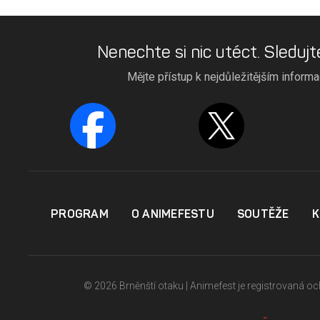
Nenechte si nic utéct. Sledujt
Mějte přístup k nejdůležitějším inform
PROGRAM
O ANIMEFESTU
SOUTĚŽE
K
© 2026 Brněnští otaku | Animefest je registrovaná 