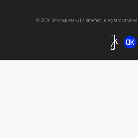
© 2026 Brněnští otaku | Animefest je registrovaná 