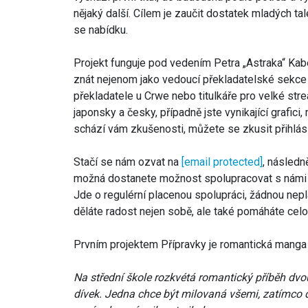
nějaký další. Cílem je zaučit dostatek mladých tal
se nabídku.
Projekt funguje pod vedením Petra „Astraka“ Kabe
znát nejenom jako vedoucí překladatelské sekce 
překladatele u Crwe nebo titulkáře pro velké st
japonsky a česky, případně jste vynikající grafici
schází vám zkušenosti, můžete se zkusit přihlásit
Stačí se nám ozvat na
[email protected]
, následn
možná dostanete možnost spolupracovat s námi n
Jde o regulérní placenou spolupráci, žádnou nep
děláte radost nejen sobě, ale také pomáháte celo
Prvním projektem Přípravky je romantická mang
Na střední škole rozkvétá romantický příběh dvo
dívek. Jedna chce být milovaná všemi, zatímco 