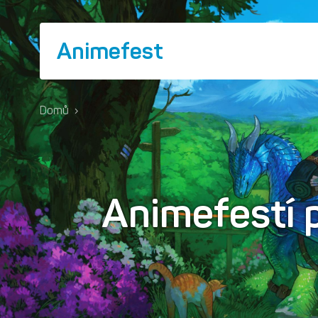
Animefest
Domů
›
Animefestí 