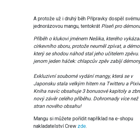
A protože už i druhý běh Přípravky dospěl svému k
jednorázovou mangu, tentokrát
Píseň pro démon
Příběh o klukovi jménem Nešika, kterého vykázal
církevního sboru, protože neuměl zpívat, a démo
který se shodou náhod stal jeho učitelem zpěvu.
jenom jeden háček: chlapcův zpěv zabíjí démony
Exkluzivní souborné vydání mangy, která se v
Japonsku stala velkým hitem na Twitteru a Pixiv
Kniha navíc obsahuje 3 bonusové kapitoly a zbr
nový závěr celého příběhu. Dohromady více než
stran nového obsahu!
Mangu si můžete pořídit například na e-shopu
nakladatelství Crew
zde
.