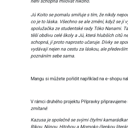
není schopná milovat nikoho.
Jú Koito se pomalu smiřuje s tím, že nikdy nepo
co je to láska. Všechno se ale změní, když se jí 
spolužačka ze studentské rady Tóko Nanami. Ta
těší obdivu celé školy a Jú, která hlubších citů n
schopná, jí proto naprosto učaruje. Dívky se spo
vydávají nejen na cestu za láskou, ale předevší
poznáním sebe sama.
Mangu si můžete pořídit například na e-shopu na
V rámci druhého projektu Přípravky připravujem
zmítané
:
Kazusa je společně se svými čtyřmi kamarádka
Rikou, Niinou, Hitohou a Momoko členkou literár