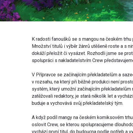
K radosti fanoušků se s mangou na českém trhu po
Množství titulů i výběr žánrů utěšeně roste a s ni
dokáží přeložit či vysázet. Rozhodli jsme se proto
spolupráci s nakladatelstvím Crew představuje
V Přípravce se začínajícím překladatelům a saze
v rozsahu, na který při běžné produkci není prost
systém, který umožní začínajícím překladatelům na
zatěžovali redaktory, je stará několik let a vychá
buduje a vychovává svůj překladatelský tým.
A když podíl mangy na českém komiksovém trhu r
oslovit Crew, se kterou spolupracujeme dlouhodo
vychází první titul, do budoucna podle potřeb a 