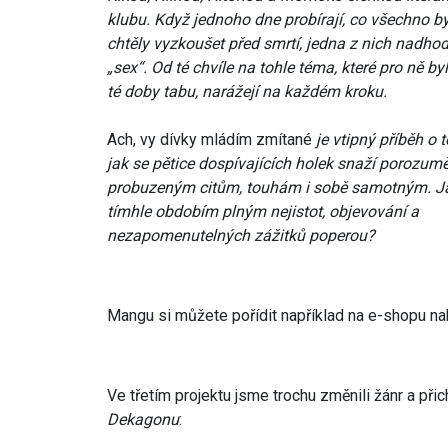
klubu. Když jednoho dne probírají, co všechno b
chtěly vyzkoušet před smrtí, jedna z nich nadhodí
„sex“. Od té chvíle na tohle téma, které pro ně by
té doby tabu, narážejí na každém kroku.
Ach, vy dívky mládím zmítané
je vtipný příběh o 
jak se pětice dospívajících holek snaží porozum
probuzeným citům, touhám i sobě samotným. Ja
tímhle obdobím plným nejistot, objevování a
nezapomenutelných zážitků poperou?
Mangu si můžete pořídit například na e-shopu na
Ve třetím projektu jsme trochu změnili žánr a při
Dekagonu
: