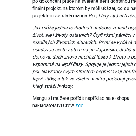
po dokončení práce na svěřené sérii dostanou me
finální projekt, na kterém by měli ukázat, co se 
projektem se stala manga
Pes, který strážil hvěz
Jak může jediné rozhodnutí nadobro změnit nej
život, ale i životy ostatních? Čtyři různí páníčci v
rozdílných životních situacích. První se vydáv
á 
osudovou cestu autem na jih Japonska, druhý ut
domova, další znovu nachází lásku k životu a po
vzpomíná na lepší časy. Spojuje je jedno: jejich m
psi. Navzdory svým strastem nepřestávají doufa
lepší zítřky, a tak se všichni v nitru podobají psov
který stráží hvězdy.
Mangu si můžete pořídit například na e-shopu
nakladatelství Crew
zde
.