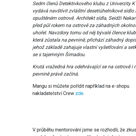
Sedm členů Detektivkového klubu z Univerzity K
vydává navštívit zvláštní desetiúhelníkové sídlo
opuštěném ostrově. Architekt sídla, Seidži Naka
před půl rokem na ostrově za záhadných okolnos
uhořel. Navzdory tomu od něj bývalé člence klub
která zůstala na pevnině, přichází záhadný dopis
jehož základě zahajuje vlastní vyšetřování a set
se s tajemným Šimadou.
Krutá vražedná hra odehrávající se na ostrově i 
pevnině právě začíná.
Mangu si můžete pořídit například na e-shopu
nakladatelství Crew
zde
.
V průběhu mentorování jsme se rozhodli, že zkus