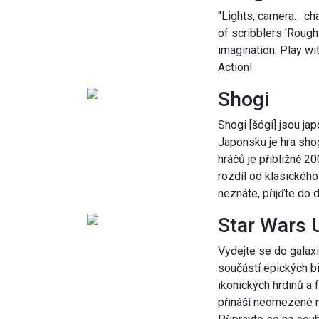
"Lights, camera… cha
of scribblers 'Rough 
imagination. Play wi
Action!
Shogi
Shogi [šógi] jsou ja
Japonsku je hra shog
hráčů je přibližně 2
rozdíl od klasického
neznáte, přijďte do
Star Wars 
Vydejte se do galaxi
součástí epických bi
ikonických hrdinů a 
přináší neomezené m