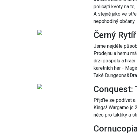
policajti kvóty na to,
A stejně jako ve stře
nepohodlný občany. 
Černý Rytíř
Jsme nejdéle působí
Prodejnu a hernu má
drží pospolu a hráči
karetních her - Magi
Také Dungeons&Drago
Conquest: 
Přijďte se podívat a
Kings! Wargame je žá
něco pro taktiky a s
Cornucopi