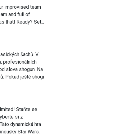
our improvised team
arn and full of
s that! Ready? Set...
lasických šachů. V
, profesionálních
 od slova shogun. Na
ků. Pokud ještě shogi
limited! Staňte se
yberte si z
. Tato dynamická hra
anoušky Star Wars.