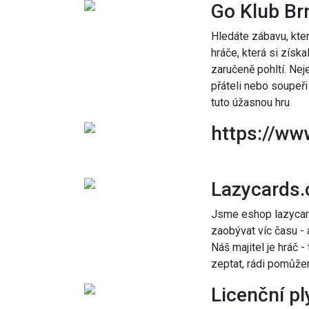
Go Klub Br
Hledáte zábavu, kter
hráče, která si získa
zaručeně pohltí. Nej
přáteli nebo soupeři
tuto úžasnou hru
https://www
Lazycards.
Jsme eshop lazycard
zaobývat víc času - 
Náš majitel je hráč 
zeptat, rádi pomůž
Licenční p