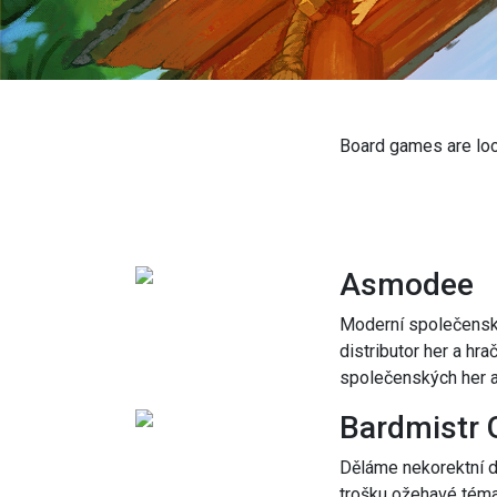
Board games are locat
Asmodee
Moderní společensk
distributor her a h
společenských her a
Bardmistr
Děláme nekorektní de
trošku ožehavé téma,