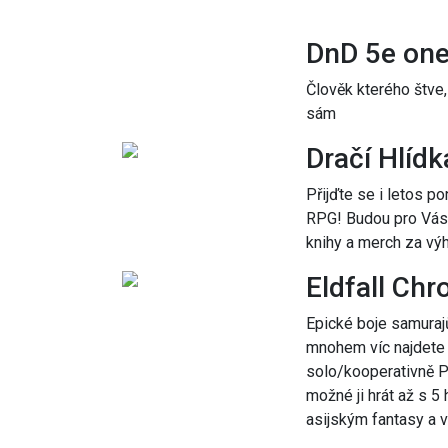
DnD 5e one
Člověk kterého štve,
sám
Dračí Hlídk
Přijďte se i letos p
RPG! Budou pro Vás 
knihy a merch za výh
Eldfall Chr
Epické boje samurajů
mnohem víc najdete v
solo/kooperativně P
možné ji hrát až s 5
asijským fantasy a v