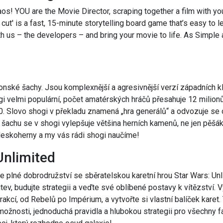
os! YOU are the Movie Director, scraping together a film with y
cut' is a fast, 15-minute storytelling board game that’s easy to le
th us – the developers – and bring your movie to life. As Simple a
ponské šachy. Jsou komplexnější a agresivnější verzí západních k
i velmi populární, počet amatérských hráčů přesahuje 12 milionů
00. Slovo shogi v překladu znamená „hra generálů“ a odvozuje se
 šachu se v shogi vylepšuje většina herních kamenů, ne jen pěšá
 deskoherny a my vás rádi shogi naučíme!
Unlimited
e plné dobrodružství se sběratelskou karetní hrou Star Wars: Un
tev, budujte strategii a veďte své oblíbené postavy k vítězství. V
frakcí, od Rebelů po Impérium, a vytvořte si vlastní balíček karet
ožnosti, jednoduchá pravidla a hlubokou strategii pro všechny f