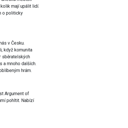
olik mají upálit lidí.
 o politicky
nás v Česku.
i, když komunita
ěr sběratelských
s a mnoho dalších.
oblíbeným hrám.
ast Argument of
mí pohltit. Nabízí