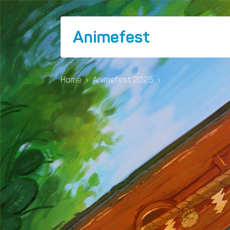
Animefest
Home
›
Animefest 2025
›