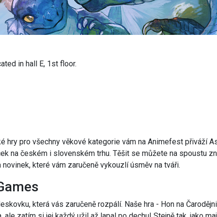
ed in hall E, 1st floor.
é hry pro všechny věkové kategorie vám na Animefest přiváží 
raček na českém i slovenském trhu. Těšit se můžete na spoustu 
 novinek, které vám zaručeně vykouzlí úsměv na tváři.
 Games
skovku, která vás zaručeně rozpálí. Naše hra - Hon na Čarodějn
 ale zatím si jej každý užil až lapal po dechu! Stejně tak, jako m