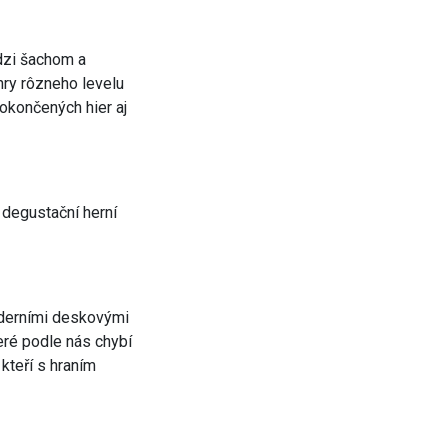
dzi šachom a
ry rôzneho levelu
dokončených hier aj
 degustační herní
oderními deskovými
teré podle nás chybí
 kteří s hraním