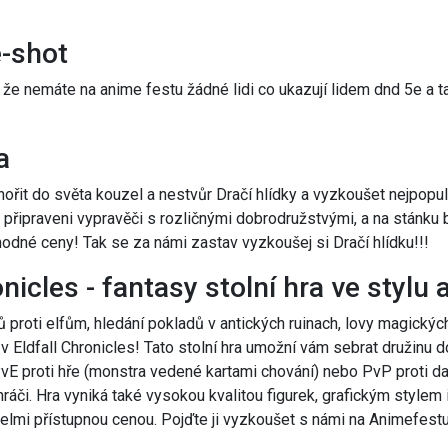
-shot
 že nemáte na anime festu žádné lidi co ukazují lidem dnd 5e a t
a
onořit do světa kouzel a nestvůr Dračí hlídky a vyzkoušet nejpopul
připraveni vypravěči s rozličnými dobrodružstvými, a na stánku
odné ceny! Tak se za námi zastav vyzkoušej si Dračí hlídku!!!
onicles - fantasy stolní hra ve stylu
 proti elfům, hledání pokladů v antických ruinach, lovy magickýc
 Eldfall Chronicles! Tato stolní hra umožní vám sebrat družinu d
vE proti hře (monstra vedené kartami chování) nebo PvP proti da
 hráči. Hra vyniká také vysokou kvalitou figurek, grafickým style
elmi přístupnou cenou. Pojďte ji vyzkoušet s námi na Animefestu