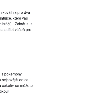
esková hra pro dva
intuice, která vás
 hráčů - Zahrát si s
i a sdílet vášeň pro
li s pokémony
 nejnovější edice.
Na cokoliv se můžete
ikou!