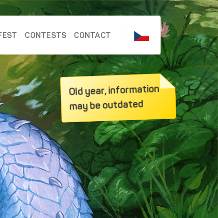
FEST
CONTESTS
CONTACT
Old year, information
may be outdated