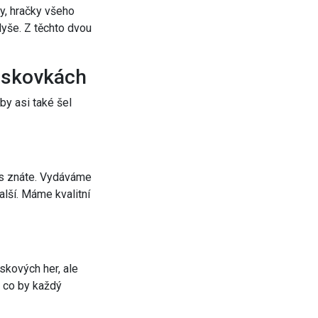
y, hračky všeho
lyše. Z těchto dvou
eskovkách
by asi také šel
s znáte. Vydáváme
alší. Máme kvalitní
skových her, ale
, co by každý