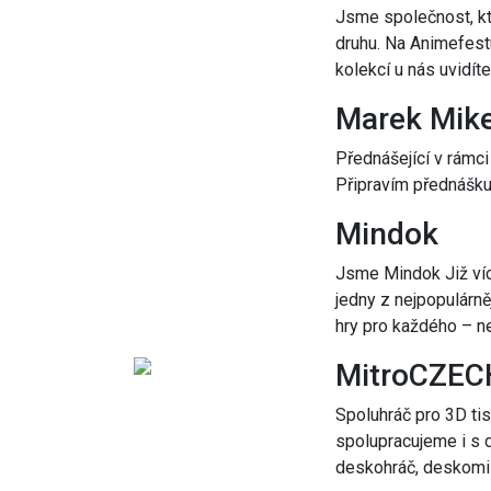
Jsme společnost, kt
druhu. Na Animefestu
kolekcí u nás uvidít
Marek Mike
Přednášející v rámci
Připravím přednášku 
Mindok
Jsme Mindok Již ví
jedny z nejpopulárněj
hry pro každého – ne
MitroCZEC
Spoluhráč pro 3D tis
spolupracujeme i s d
deskohráč, deskomil