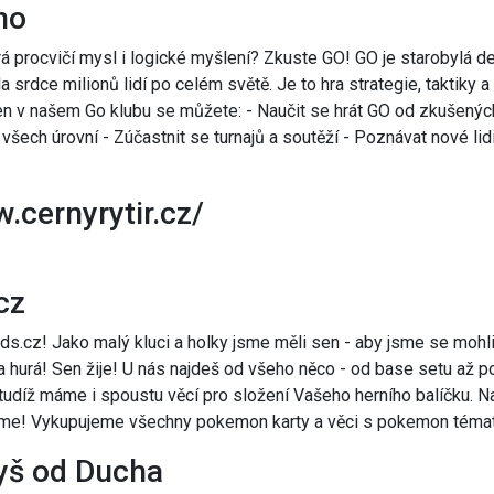
no
á procvičí mysl i logické myšlení? Zkuste GO! GO je starobylá d
la srdce milionů lidí po celém světě. Je to hra strategie, taktiky a 
en v našem Go klubu se můžete: - Naučit se hrát GO od zkušených
 všech úrovní - Zúčastnit se turnajů a soutěží - Poznávat nové lid
.cernyrytir.cz/
cz
s.cz! Jako malý kluci a holky jsme měli sen - aby jsme se moh
a hurá! Sen žije! U nás najdeš od všeho něco - od base setu až po
- tudíž máme i spoustu věcí pro složení Vašeho herního balíčku. 
eme! Vykupujeme všechny pokemon karty a věci s pokemon témat
lyš od Ducha