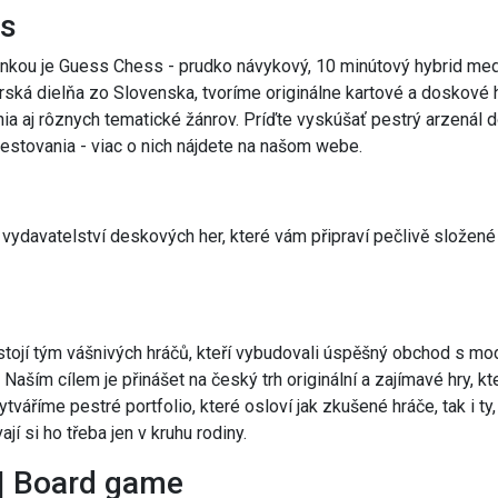
s
nkou je Guess Chess - prudko návykový, 10 minútový hybrid me
ká dielňa zo Slovenska, tvoríme originálne kartové a doskové h
ania aj rôznych tematické žánrov. Príďte vyskúšať pestrý arzenál 
estovania - viac o nich nájdete na našom webe.
vydavatelství deskových her, které vám připraví pečlivě složené
tojí tým vášnivých hráčů, kteří vybudovali úspěšný obchod s m
 Naším cílem je přinášet na český trh originální a zajímavé hry, k
ytváříme pestré portfolio, které osloví jak zkušené hráče, tak i ty,
ají si ho třeba jen v kruhu rodiny.
| Board game