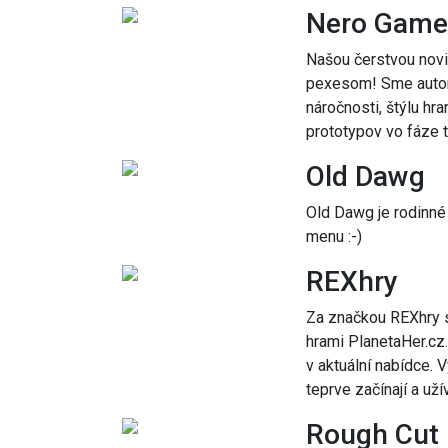
Nero Game
Našou čerstvou novi
pexesom! Sme autors
náročnosti, štýlu hr
prototypov vo fáze t
Old Dawg
Old Dawg je rodinné 
menu :-)
REXhry
Za značkou REXhry s
hrami PlanetaHer.cz.
v aktuální nabídce. V
teprve začínají a užív
Rough Cut 