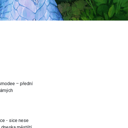
Asmodee – přední
známých
ice - sice nese
aj dneska městští