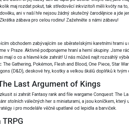
 kolik maj rozdat pokut, tak středověcí inkvizitoři měli kvóty na to, k
dověku, ani v naší hře nejsou žádný skutečný čarodějnice a jde jen
Zkrátka zábava pro celou rodinu! Zažehněte s námi zábavu!
cím obchodem zabývajícím se sběratelskými karetními hrami u 
me v Praze. Aktivně podporujeme hraní a herní skupiny. Jsme rád
 si mají o co a hlavně kde zahrát! U nás můžeš najít rozsáhlý výb
c: The Gathering, Pokémon, Flesh and Blood, One Piece, Star War
ns (D&D), deskové hry, kostky a velkou škálů doplňků k tvým 
The Last Argument of Kings
 zkusit si zahrát Fantasy rank and file wargame Conquest: The L
nr stolních válečných her s miniaturami, a jsou koníčkem, který u
tratégy i pro modeláře věčně upatlané od lepidla a barviček.
a TRPG