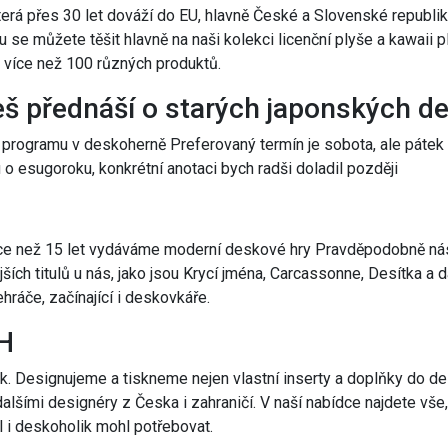
erá přes 30 let dováží do EU, hlavně České a Slovenské republik
 se můžete těšit hlavně na naši kolekci licenční plyše a kawaii p
e více než 100 různých produktů.
š přednáší o starých japonských d
 programu v deskoherně Preferovaný termín je sobota, ale pátek 
o esugoroku, konkrétní anotaci bych radši doladil později
ce než 15 let vydáváme moderní deskové hry Pravděpodobně ná
ších titulů u nás, jako jsou Krycí jména, Carcassonne, Desítka a d
hráče, začínající i deskovkáře.
H
k. Designujeme a tiskneme nejen vlastní inserty a doplňky do de
alšími designéry z Česka i zahraničí. V naší nabídce najdete vše
 i deskoholik mohl potřebovat.