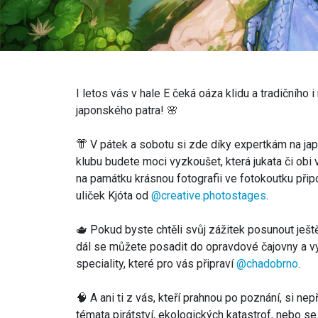
I letos vás v hale E čeká oáza klidu a tradičníh
japonského patra! 🌸
👘 V pátek a sobotu si zde díky expertkám na ja
klubu budete moci vyzkoušet, která jukata či obi v
na památku krásnou fotografii ve fotokoutku přip
uliček Kjóta od
@creative.photostages
.
🫖 Pokud byste chtěli svůj zážitek posunout ještě
dál se můžete posadit do opravdové čajovny a vyc
speciality, které pro vás připraví
@chadobrno
.
🧠 A ani ti z vás, kteří prahnou po poznání, si nepř
témata pirátství, ekologických katastrof, nebo se