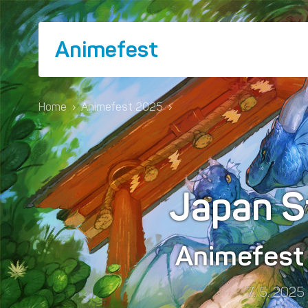
Animefest
Home
›
Animefest 2025
›
Japan S
Animefes
7. 5. 2025