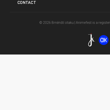
CONTACT
© 2026 Brněnští otaku | Animefest is a registe