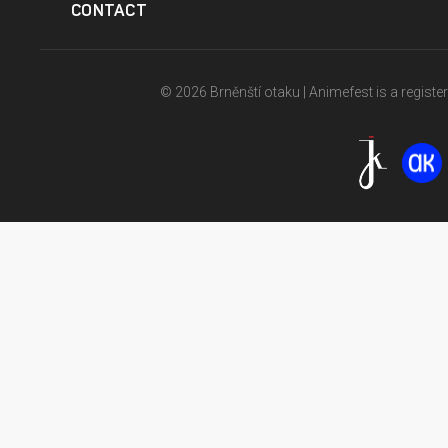
CONTACT
© 2026 Brněnští otaku | Animefest is a registe