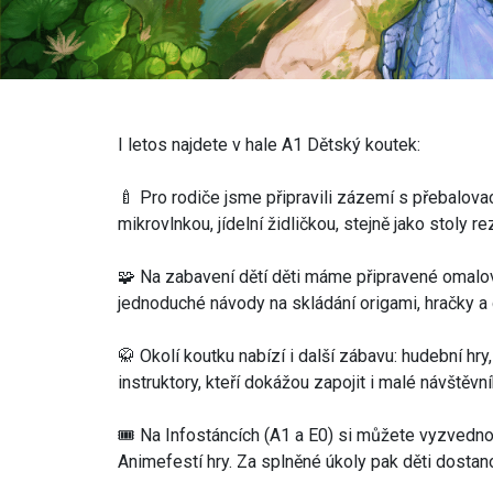
I letos najdete v hale A1 Dětský koutek:
🍼 Pro rodiče jsme připravili zázemí s přebalovac
mikrovlnkou, jídelní židličkou, stejně jako stoly 
🧩 Na zabavení dětí děti máme připravené omalov
jednoduché návody na skládání origami, hračky a da
🥋 Okolí koutku nabízí i další zábavu: hudební hr
instruktory, kteří dokážou zapojit i malé návštěvní
🎟 Na Infostáncích (A1 a E0) si můžete vyzvedno
Animefestí hry. Za splněné úkoly pak děti dosta