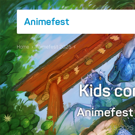
Animefest
Home
›
Animefest 2025
›
Kids co
Animefes
7. 5. 2025