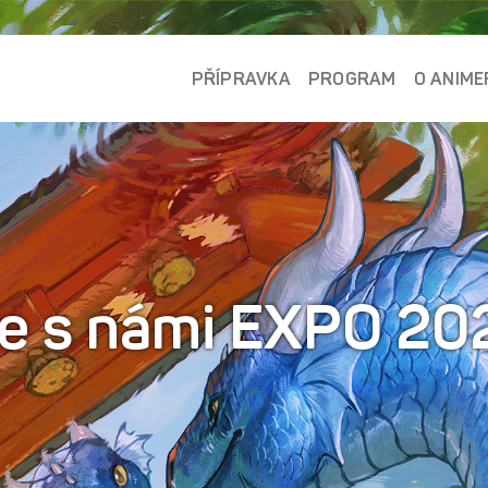
PŘÍPRAVKA
PROGRAM
O ANIME
te s námi EXPO 20