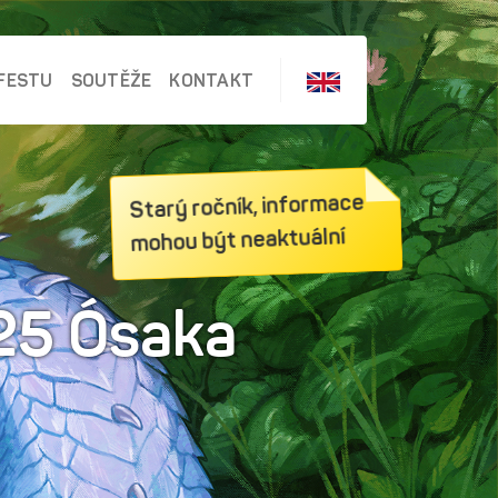
FESTU
SOUTĚŽE
KONTAKT
Starý ročník, informace
mohou být neaktuální
25 Ósaka