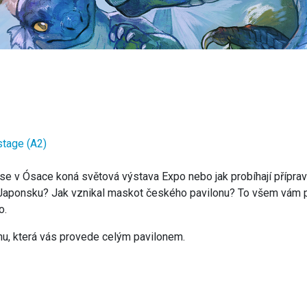
stage (A2)
e v Ósace koná světová výstava Expo nebo jak probíhají přípravy 
aponsku? Jak vznikal maskot českého pavilonu? To všem vám pře
o.
nu, která vás provede celým pavilonem.