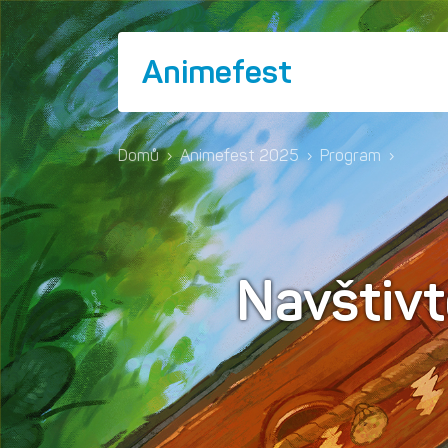
Animefest
Domů
›
Animefest 2025
›
Program
›
Navštiv