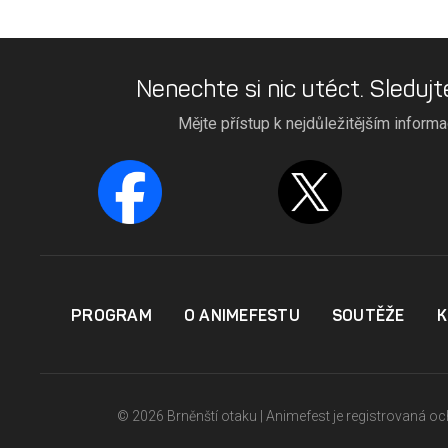
Nenechte si nic utéct. Sledujt
Mějte přístup k nejdůležitějším inform
PROGRAM
O ANIMEFESTU
SOUTĚŽE
K
© 2026 Brněnští otaku | Animefest je registrovaná 