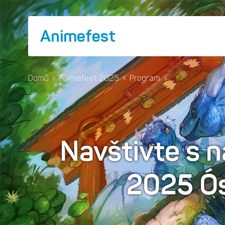
Animefest
Domů
›
Animefest 2025
›
Program
›
Navštivte s 
2025 Ó