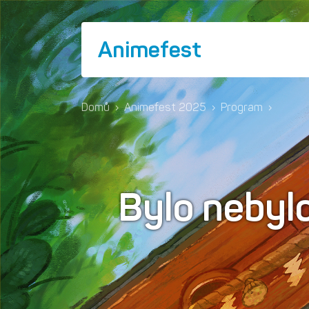
Animefest
Domů
›
Animefest 2025
›
Program
›
Bylo nebyl