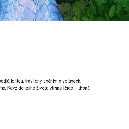
dlá lolitou, tráví dny sněním o volánech,
. Když do jejího života vtrhne Ičigo – drsná