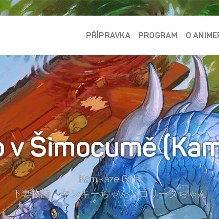
PŘÍPRAVKA
PROGRAM
O ANIME
o v Šimocumě (Kami
Kamikaze Girls
下妻物語 ヤンキーちゃんとロリータちゃん