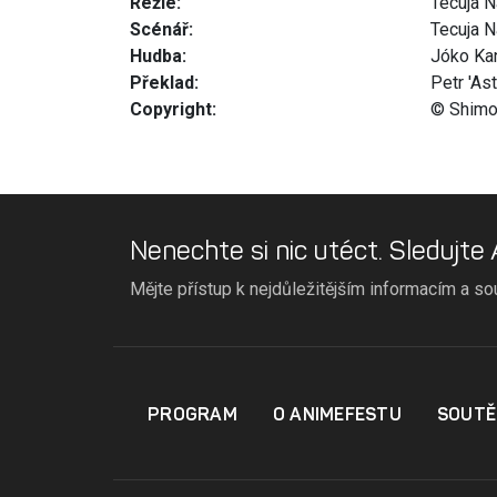
Režie:
Tecuja 
Scénář:
Tecuja 
Hudba:
Jóko Ka
Překlad:
Petr 'Ast
Copyright:
© Shimo
Nenechte si nic utéct. Sledujte
Mějte přístup k nejdůležitějším informacím a so
PROGRAM
O ANIMEFESTU
SOUTĚ