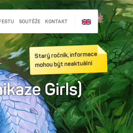
FESTU
SOUTĚŽE
KONTAKT
Starý ročník, informace
mohou být neaktuální
kaze Girls)