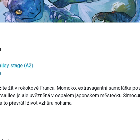
t
lley stage (A2)
a
íte žít v rokokové Francii. Momoko, extravagantní samotářka pose
ersailles je ale uvězněná v ospalém japonském městečku Šimocuma
 to převrátí život vzhůru nohama.