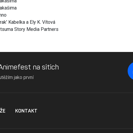
Nakašima
Nakašima
nno
rak' Kabelka a Ely K. Vítová
tsuma Story Media Partners
 Animefest na sítích
utěžím jako první
ŽE
KONTAKT