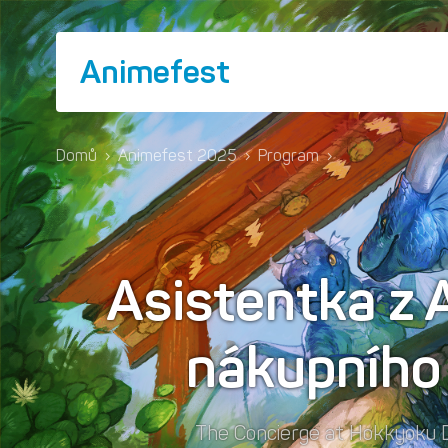
Animefest
Domů
›
Animefest 2025
›
Program
›
Asistentka z 
nákupního
The Concierge at Hokkyoku