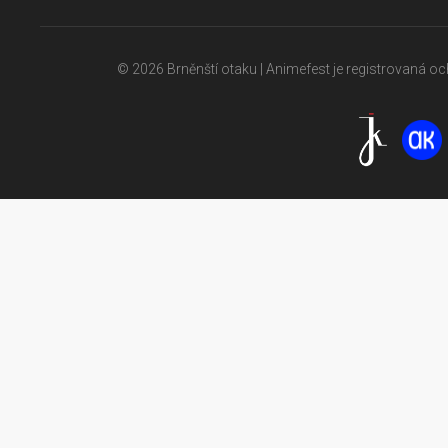
© 2026 Brněnští otaku | Animefest je registrovaná 