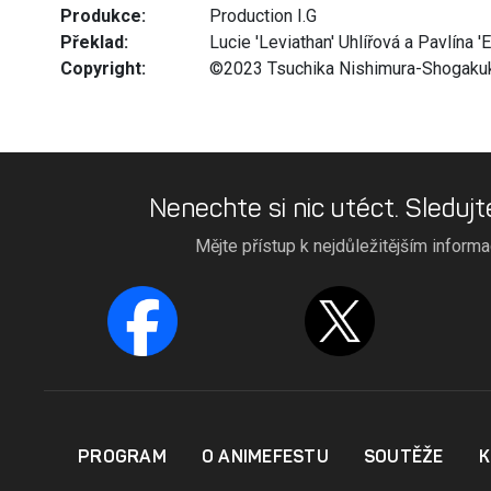
Produkce:
Production I.G
Překlad:
Lucie 'Leviathan' Uhlířová a Pavlína 'E
Copyright:
©2023 Tsuchika Nishimura-Shogaku
Nenechte si nic utéct. Sledujt
Mějte přístup k nejdůležitějším inform
PROGRAM
O ANIMEFESTU
SOUTĚŽE
K