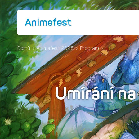
Animefest
Domů
›
Animefest 2025
›
Program
›
Umírání na