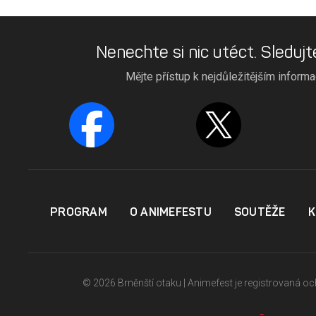
Nenechte si nic utéct. Sledujt
Mějte přístup k nejdůležitějším inform
PROGRAM
O ANIMEFESTU
SOUTĚŽE
K
© 2026 Brněnští otaku | Animefest je registrovaná 