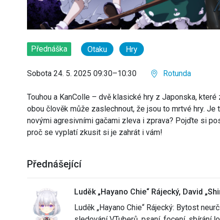
Přednáška
Otaku
Hry
Sobota 24. 5. 2025 09:30–10:30
Rotunda
Touhou a KanColle – dvě klasické hry z Japonska, které
obou člověk může zaslechnout, že jsou to mrtvé hry. Je 
novými agresivními gačami zleva i zprava? Pojďte si pos
proč se vyplatí zkusit si je zahrát i vám!
Přednášející
Luděk „Hayano Chie“ Rájecký, David „Sh
Luděk „Hayano Chie“ Rájecký: Bytost neurči
sledování VTuberů, psaní, focení, sbírání lo