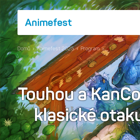
Animefest
Domů
›
Animefest 2025
›
Program
›
Touhou a KanCol
klasické ota