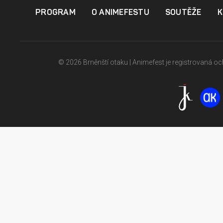
PROGRAM
O ANIMEFESTU
SOUTĚŽE
K
© 2026 Brněnští otaku | Animefest je registrovaná 