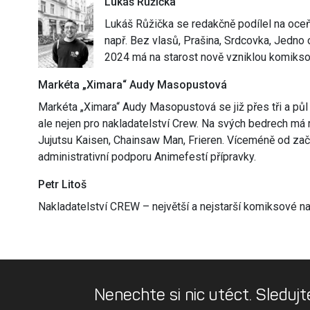
Lukáš Růžička
Lukáš Růžička se redakčně podílel na oceň
např. Bez vlasů, Prašina, Srdcovka, Jedno
2024 má na starost nově vzniklou komikso
Markéta „Ximara“ Audy Masopustová
Markéta „Ximara“ Audy Masopustová se již přes tři a pů
ale nejen pro nakladatelství Crew. Na svých bedrech má 
Jujutsu Kaisen, Chainsaw Man, Frieren. Víceméně od zač
administrativní podporu Animefestí přípravky.
Petr Litoš
Nakladatelství CREW – největší a nejstarší komiksové na
Nenechte si nic utéct. Sledujt