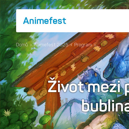
Animefest
Domů
›
Animefest 2025
›
Program
›
Život mezi 
bublin