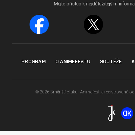
Mějte přístup k nejdůležitějším inform
PROGRAM
O ANIMEFESTU
SOUTĚŽE
K
© 2026 Brněnští otaku | Animefest je registrovaná 