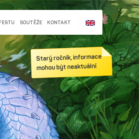
FESTU
SOUTĚŽE
KONTAKT
Starý ročník, informace
mohou být neaktuální