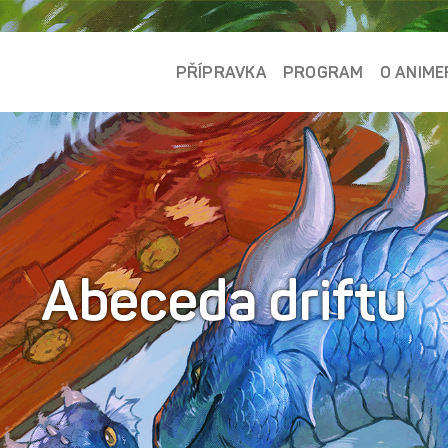
PŘÍPRAVKA
PROGRAM
O ANIME
Abeceda driftu