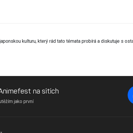
aponskou kulturu, který rád tato témata probírá a diskutuje s ostat
 Animefest na sítích
utěžím jako první