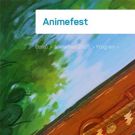
Animefest
Domů
›
Animefest 2025
›
Program
›