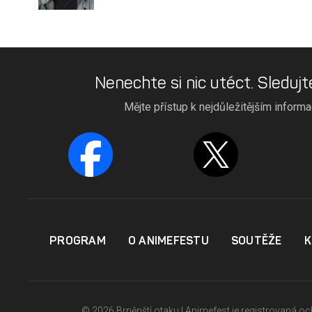
Nenechte si nic utéct. Sledujt
Mějte přístup k nejdůležitějším inform
PROGRAM
O ANIMEFESTU
SOUTĚŽE
K
© 2026 Brněnští otaku | Animefest je registrovaná 