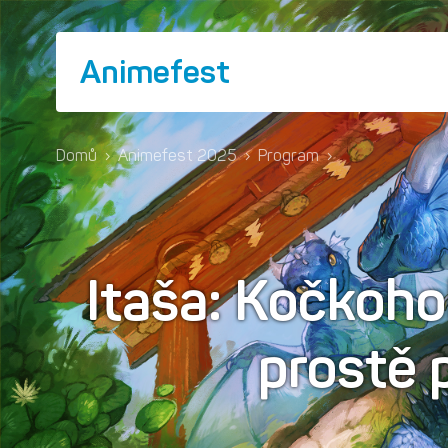
Animefest
Domů
›
Animefest 2025
›
Program
›
Itaša: Kočkoho
prostě p