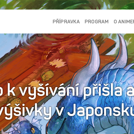
PŘÍPRAVKA
PROGRAM
O ANIME
 vyšívání přišla 
výšivky v Japonsk