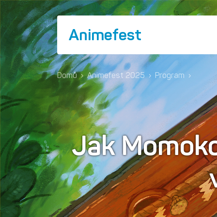
Animefest
Domů
›
Animefest 2025
›
Program
›
Jak Momoko k