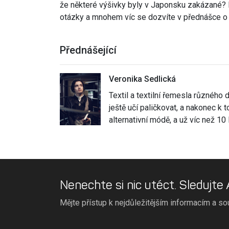
že některé výšivky byly v Japonsku zakázané?
otázky a mnohem víc se dozvíte v přednášce o v
Přednášející
Veronika Sedlická
Textil a textilní řemesla různého 
ještě učí paličkovat, a nakonec k
alternativní módě, a už víc než 10
Nenechte si nic utéct. Sledujte
Mějte přístup k nejdůležitějším informacím a so