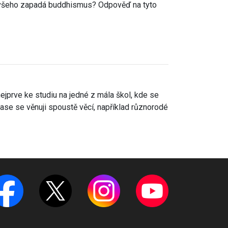
o všeho zapadá buddhismus? Odpověď na tyto
 nejprve ke studiu na jedné z mála škol, kde se
čase se věnuji spoustě věcí, například různorodé