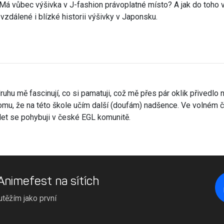
 Má vůbec výšivka v J-fashion právoplatné místo? A jak do toh
zdálené i blízké historii výšivky v Japonsku.
druhu mě fascinují, co si pamatuji, což mě přes pár oklik přivedlo
 tomu, že na této škole učím další (doufám) nadšence. Ve volném 
 let se pohybuji v české EGL komunitě.
 Animefest na sítích
utěžím jako první