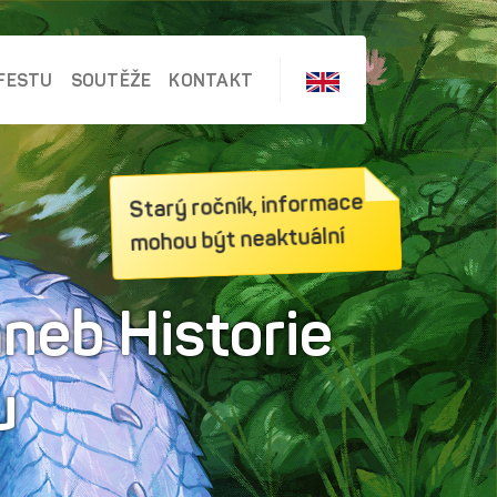
FESTU
SOUTĚŽE
KONTAKT
Starý ročník, informace
mohou být neaktuální
aneb Historie
u