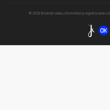
© 2026 Brněnští otaku | Animefest je registrovaná 