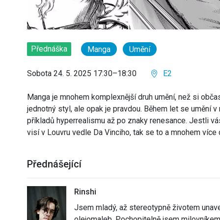
Přednáška
Manga
Umění
Sobota 24. 5. 2025 17:30–18:30
E2
Manga je mnohem komplexnější druh umění, než si občas
jednotný styl, ale opak je pravdou. Během let se umění 
příkladů hyperrealismu až po znaky renesance. Jestli vás
visí v Louvru vedle Da Vinciho, tak se to a mnohem víc
Přednášející
Rinshi
Jsem mladý, až stereotypně životem unave
olejomaleb. Pochopitelně jsem milovníkem 