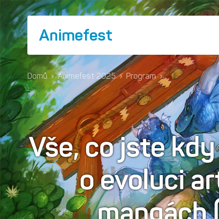
Animefest
Domů
›
Animefest 2025
›
Program
›
Vše, co jste kdy
o evoluci ar
mangách (