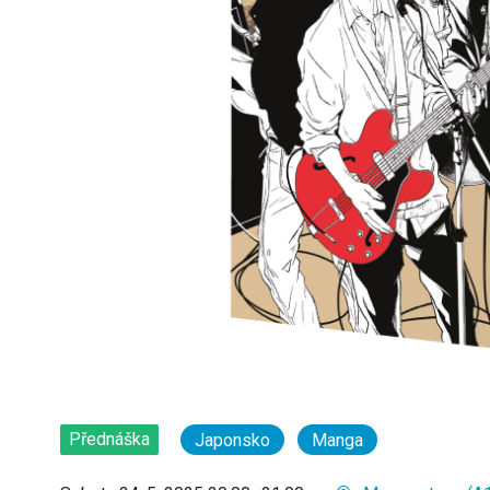
Přednáška
Japonsko
Manga