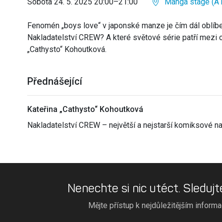
Sobota 24. 5. 2025 20:00–21:00
Manga stage (A1
Fenomén „boys love“ v japonské manze je čím dál oblíbeně
Nakladatelství CREW? A které světové série patří mezi
„Cathysto“ Kohoutková.
Přednášející
Kateřina „Cathysto“ Kohoutková
Nakladatelství CREW – největší a nejstarší komiksové na
Nenechte si nic utéct. Sledujt
Mějte přístup k nejdůležitějším inform