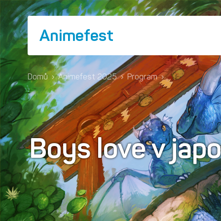
Animefest
Domů
›
Animefest 2025
›
Program
›
Boys love v ja