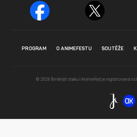
PROGRAM
O ANIMEFESTU
SOUTĚŽE
K
© 2026 Brněnští otaku | Animefest je registrovaná 