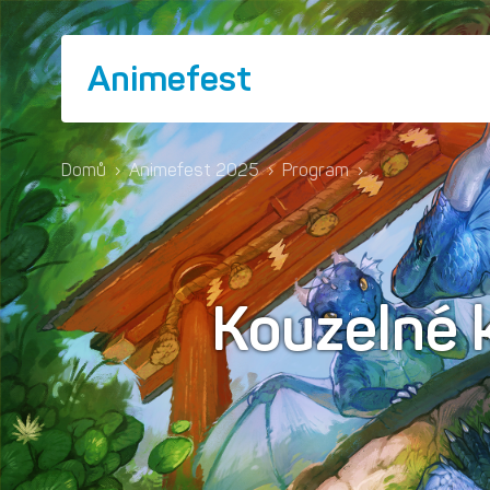
Animefest
Domů
›
Animefest 2025
›
Program
›
Kouzelné 