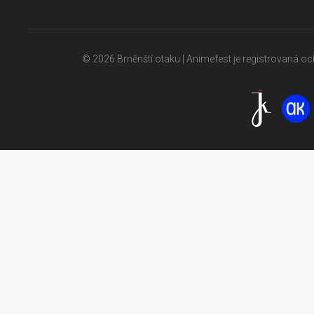
© 2026 Brněnští otaku | Animefest je registrovaná 