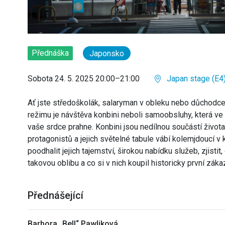
Přednáška
Japonsko
Sobota 24. 5. 2025 20:00–21:00
Japan stage (E4
Ať jste středoškolák, salaryman v obleku nebo důchodce
režimu je návštěva konbini neboli samoobsluhy, která v
vaše srdce prahne. Konbini jsou nedílnou součástí život
protagonistů a jejich světelné tabule vábí kolemjdoucí v 
poodhalit jejich tajemství, širokou nabídku služeb, zjisti
takovou oblibu a co si v nich koupil historicky první záka
Přednášející
Barbora „Bell“ Pawliková