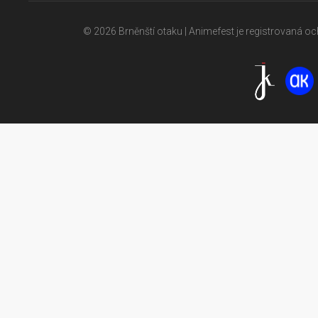
© 2026 Brněnští otaku | Animefest je registrovaná 