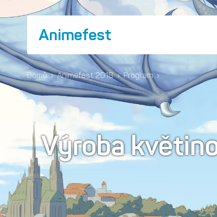
Animefest
Domů
›
Animefest 2018
›
Program
›
Výroba květin