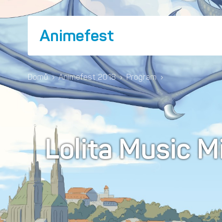
Animefest
Domů
›
Animefest 2018
›
Program
›
Lolita Music M