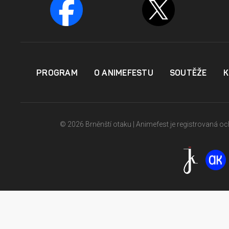
PROGRAM
O ANIMEFESTU
SOUTĚŽE
K
© 2026 Brněnští otaku | Animefest je registrovaná 