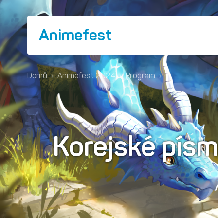
Animefest
Domů
›
Animefest 2024
›
Program
›
Korejské pís