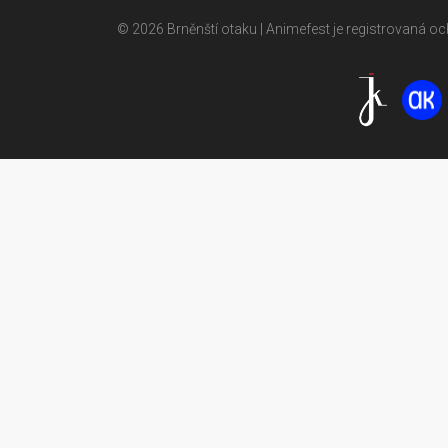
© 2026 Brněnští otaku | Animefest je registrovaná 