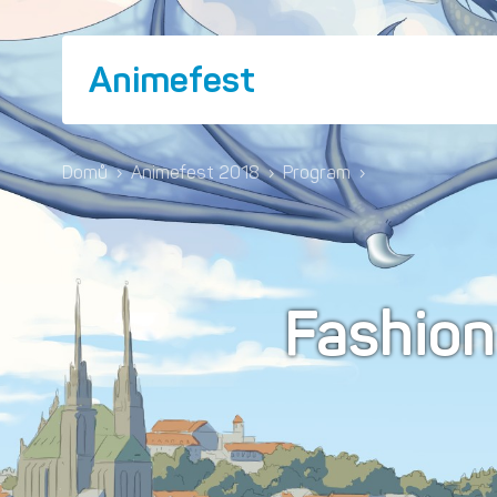
Animefest
Domů
›
Animefest 2018
›
Program
›
Fashion