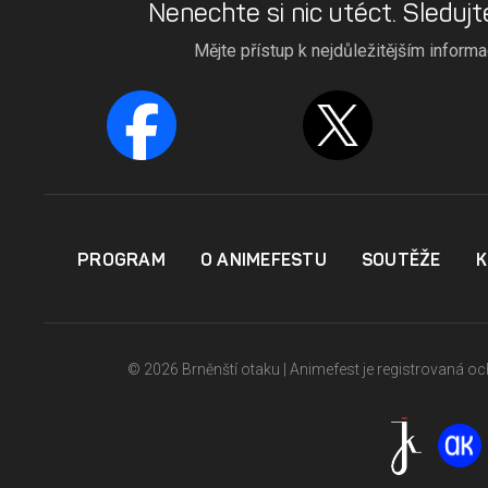
Nenechte si nic utéct. Sledujt
Mějte přístup k nejdůležitějším inform
PROGRAM
O ANIMEFESTU
SOUTĚŽE
K
© 2026 Brněnští otaku | Animefest je registrovaná 