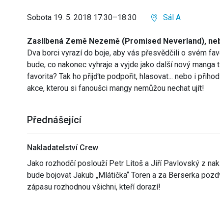
Sobota 19. 5. 2018 17:30–18:30
Sál A
Zaslíbená Země Nezemě (Promised Neverland), ne
Dva borci vyrazí do boje, aby vás přesvědčili o svém fav
bude, co nakonec vyhraje a vyjde jako další nový manga t
favorita? Tak ho přijďte podpořit, hlasovat... nebo i přiho
akce, kterou si fanoušci mangy nemůžou nechat ujít!
Přednášející
Nakladatelství Crew
Jako rozhodčí poslouží Petr Litoš a Jiří Pavlovský z na
bude bojovat Jakub „Mlátička“ Toren a za Berserka pozd
zápasu rozhodnou všichni, kteří dorazí!