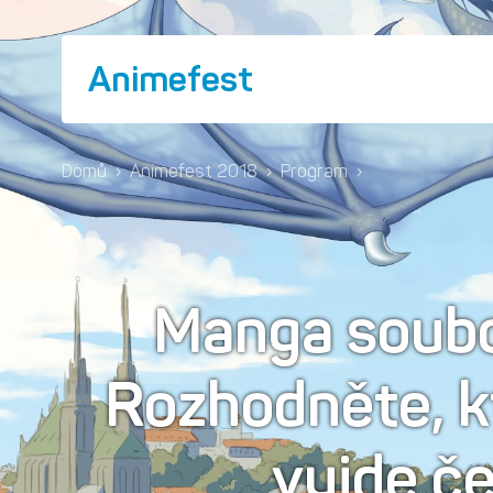
Animefest
Domů
›
Animefest 2018
›
Program
›
Manga souboj
Rozhodněte, k
vyjde č