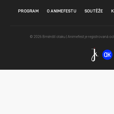
PROGRAM
O ANIMEFESTU
SOUTĚŽE
K
© 2026 Brněnští otaku | Animefest je registrovaná 