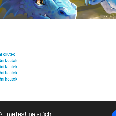
í koutek
ní koutek
ní koutek
ní koutek
ní koutek
 Animefest na sítích