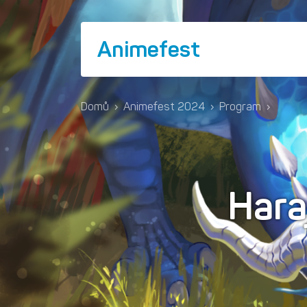
Animefest
Domů
›
Animefest 2024
›
Program
›
Hara