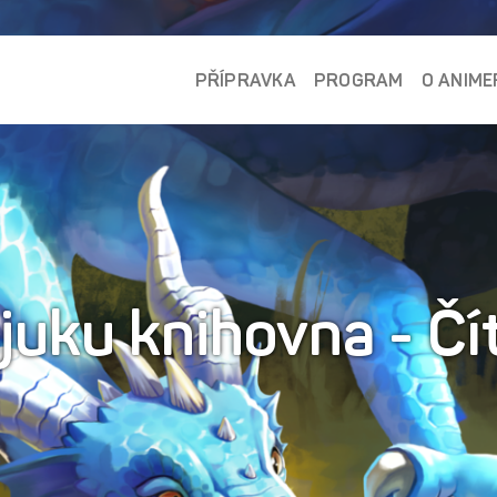
PŘÍPRAVKA
PROGRAM
O ANIME
juku knihovna - Čí