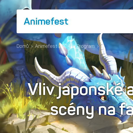
Animefest
Domů
›
Animefest 2024
›
Program
›
Vliv japonské a
scény na f