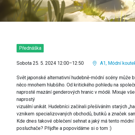
Přednáška
Sobota 25. 5. 2024 12:00–12:50
A1, Módní koute
Svět japonské alternativní hudebně-módní scény může bý
něco mnohem hlubšího. Od kritického pohledu na společ
naprosté mazání genderových hranic v módě. Mixuje všec
naprostý
vizuální unikát. Hudebníci začínali přešíváním starých „h
vznikem specializovaných obchodů, butiků a značek sam
Kde dnes takové oblečení sehnat a jaký má tento módní
posluchače? Přijďte a popovídáme si o tom :)