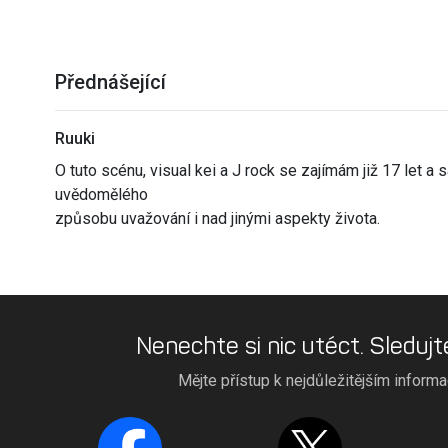
Přednášející
Ruuki
O tuto scénu, visual kei a J rock se zajímám již 17 let 
uvědomělého
způsobu uvažování i nad jinými aspekty života.
Nenechte si nic utéct. Sledujt
Mějte přístup k nejdůležitějším inform