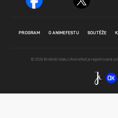
PROGRAM
O ANIMEFESTU
SOUTĚŽE
K
© 2026 Brněnští otaku | Animefest je registrovaná 