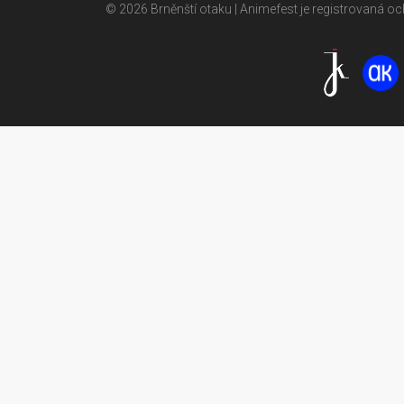
© 2026 Brněnští otaku | Animefest je registrovaná 