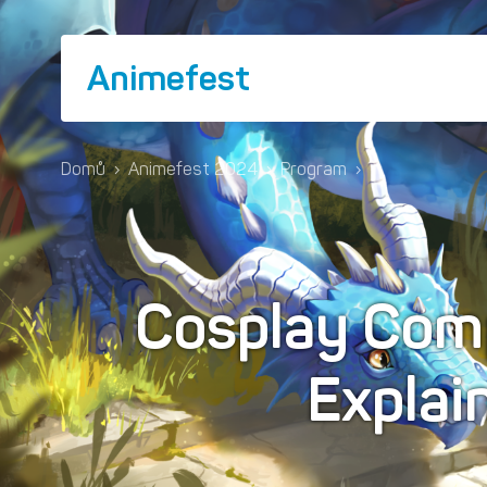
Animefest
Domů
›
Animefest 2024
›
Program
›
Cosplay Comp
Explai