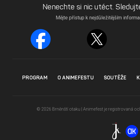
Nenechte si nic utéct. Sledujt
Mějte přístup k nejdůležitějším inform
PROGRAM
O ANIMEFESTU
SOUTĚŽE
K
© 2026 Brněnští otaku | Animefest je registrovaná 