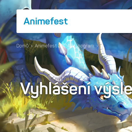
Animefest
Domů
›
Animefest 2024
›
Program
›
Vyhlášení výsl