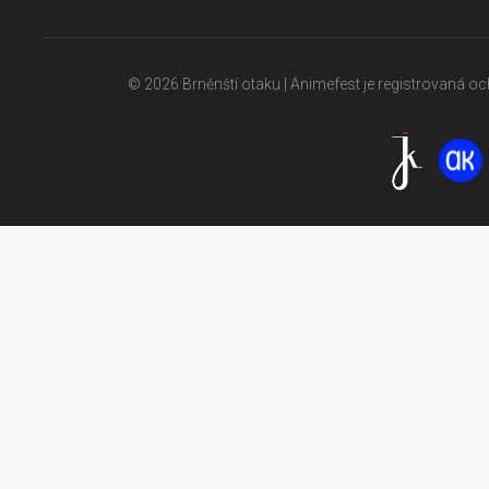
© 2026 Brněnští otaku | Animefest je registrovaná 