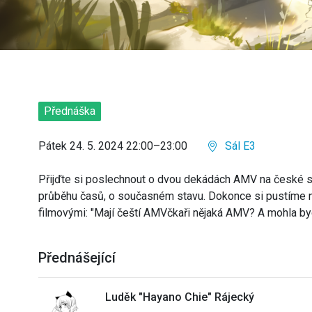
Přednáška
Pátek 24. 5. 2024 22:00–23:00
Sál E3
Přijďte si poslechnout o dvou dekádách AMV na české scé
průběhu časů, o současném stavu. Dokonce si pustíme něk
filmovými: "Mají čeští AMVčkaři nějaká AMV? A mohla byc
Přednášející
Luděk "Hayano Chie" Rájecký