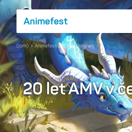
Animefest
Domů
›
Animefest 2024
›
Program
›
20 let AMV v č