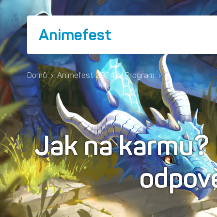
Animefest
Domů
›
Animefest 2024
›
Program
›
Jak na karmu?
odpov