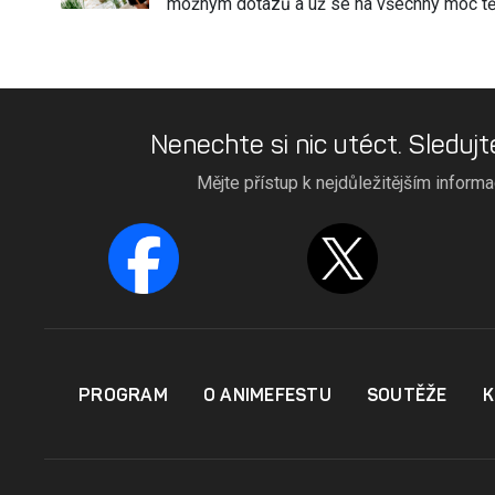
možným dotazů a už se na všechny moc t
Nenechte si nic utéct. Sledujt
Mějte přístup k nejdůležitějším inform
PROGRAM
O ANIMEFESTU
SOUTĚŽE
K