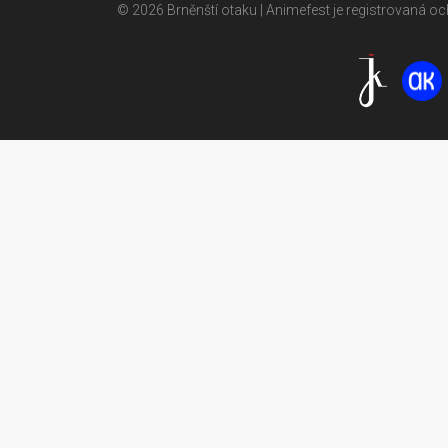
© 2026 Brněnští otaku | Animefest je registrovaná 